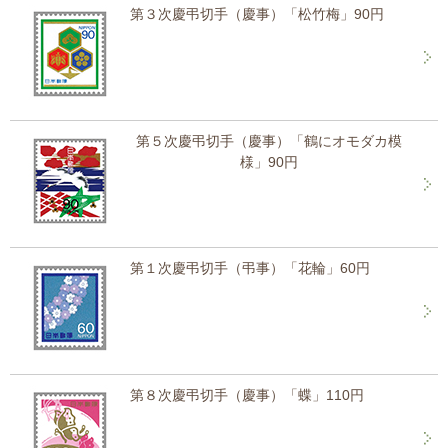
第３次慶弔切手（慶事）「松竹梅」90円
第５次慶弔切手（慶事）「鶴にオモダカ模
様」90円
第１次慶弔切手（弔事）「花輪」60円
第８次慶弔切手（慶事）「蝶」110円