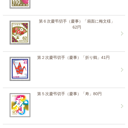
第６次慶弔切手（慶事）「扇面に梅文様」
62円
第２次慶弔切手（慶事）「折り鶴」41円
第５次慶弔切手（慶事）「寿」80円