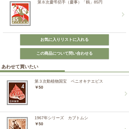
第８次慶弔切手（慶事）「鶴」85円
あわせて買いたい
第３次動植物国宝 ベニオキナエビス
￥50
1967年シリーズ カブトムシ
￥50