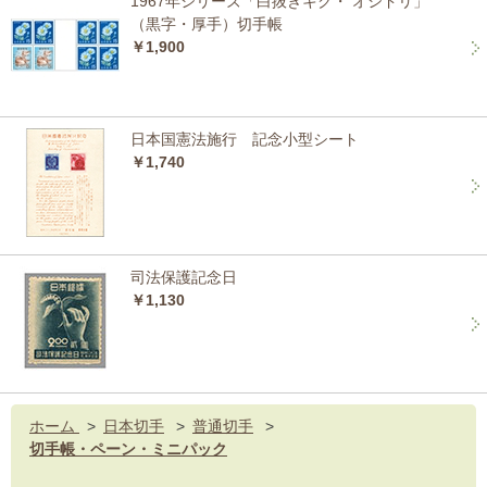
1967年シリーズ「白抜きキク・ オシドリ」
（黒字・厚手）切手帳
￥1,900
日本国憲法施行 記念小型シート
￥1,740
司法保護記念日
￥1,130
ホーム
>
日本切手
>
普通切手
>
切手帳・ペーン・ミニパック