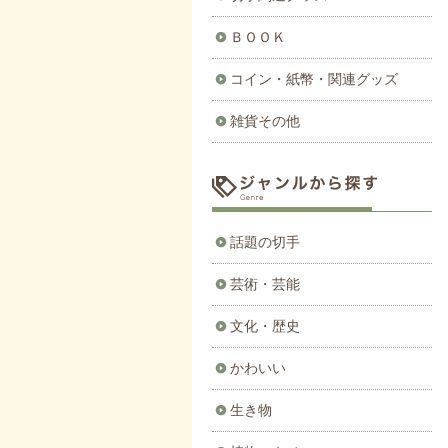
ＢＯＯＫ
コイン・紙幣・関連グッズ
雑貨その他
話題の切手
芸術・芸能
文化・歴史
かわいい
生き物