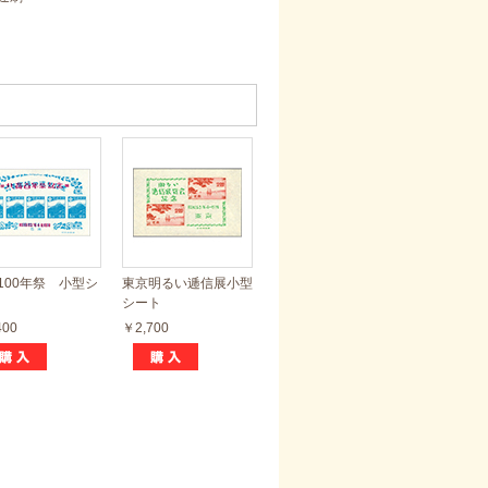
100年祭 小型シ
東京明るい逓信展小型
シート
400
￥2,700