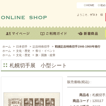
HOME
初め
ようこそ、
ゲスト
様
ホーム
>
日本切手
>
記念特殊切手
>
戦後記念特殊切手1946-1960年発行
ホーム
>
文化・歴史
>
祭り・イベント
ホーム
>
文化・歴史
>
旗・国旗・紋章
札幌切手展 小型シート
販売価格(税込) :
商品名 :
札幌切手
商品コード :
120117