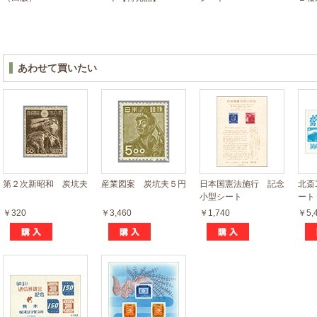
あわせて買いたい
第２次新昭和 炭坑夫
産業図案 炭坑夫５円
日本国憲法施行 記念
北斎
小型シート
ート
￥320
￥3,460
￥1,740
￥5,