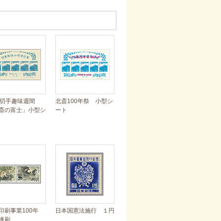
年切手趣味週間
北斎100年祭 小型シ
斎の富士」小型シ
ート
印刷事業100年
日本国憲法施行 １円
連刷