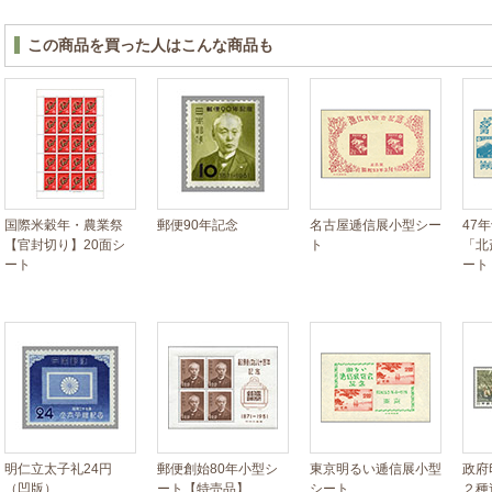
この商品を買った人はこんな商品も
国際米穀年・農業祭
郵便90年記念
名古屋逓信展小型シー
47
【官封切り】20面シ
ト
「北
ート
ート
明仁立太子礼24円
郵便創始80年小型シ
東京明るい逓信展小型
政府
（凹版）
ート【特売品】
シート
２種