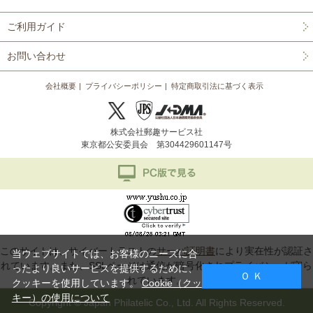
ご利用ガイド
お問い合わせ
会社概要
プライバシーポリシー
特定商取引法に基づく表示
株式会社郵趣サービス社
東京都公安委員会 第304429601147号
このサイトは、サイバートラストの
サーバ証明書
により実在性が認証さ
当ウェブサイトでは、お客様のニーズに合
れています。また、SSLページは通信が暗号化されプライバシーが守ら
ったより良いサービスを提供するために、
Ｏ Ｋ
れています。
クッキーを使用しています。
Cookie（クッ
キー）の使用について
Copyright © Japan Philatelic Co., Ltd. All Rights Reserved.