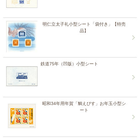
明仁立太子礼小型シート「袋付き」【特売
品】
鉄道75年（凹版）小型シート
昭和34年用年賀「鯛えびす」お年玉小型シ
ート