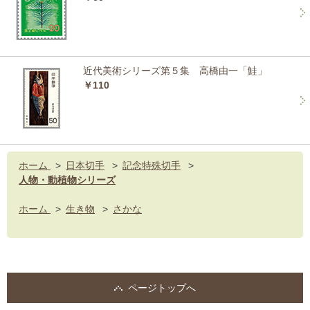
近代美術シリーズ第５集 高橋由一「鮭」
￥110
ホーム
>
日本切手
>
記念特殊切手
>
人物・動植物シリーズ
ホーム
>
生き物
>
さかな
ページトップへ