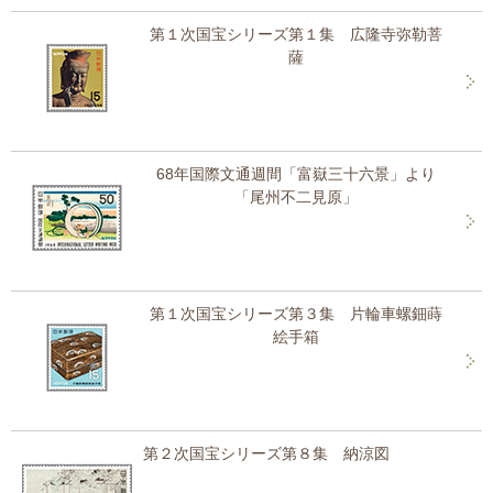
第１次国宝シリーズ第１集 広隆寺弥勒菩
薩
68年国際文通週間「富嶽三十六景」より
「尾州不二見原」
第１次国宝シリーズ第３集 片輪車螺鈿蒔
絵手箱
第２次国宝シリーズ第８集 納涼図