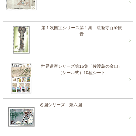
第１次国宝シリーズ第１集 法隆寺百済観
音
世界遺産シリーズ第16集「佐渡島の金山」
（シール式）10種シート
名園シリーズ 兼六園