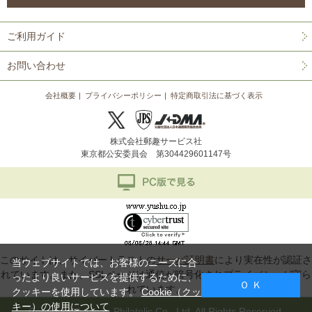
ご利用ガイド
お問い合わせ
会社概要
プライバシーポリシー
特定商取引法に基づく表示
株式会社郵趣サービス社
東京都公安委員会 第304429601147号
このサイトは、サイバートラストの
サーバ証明書
により実在性が認証さ
当ウェブサイトでは、お客様のニーズに合
れています。また、SSLページは通信が暗号化されプライバシーが守ら
ったより良いサービスを提供するために、
Ｏ Ｋ
れています。
クッキーを使用しています。
Cookie（クッ
キー）の使用について
Copyright © Japan Philatelic Co., Ltd. All Rights Reserved.