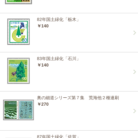
82年国土緑化「栃木」
￥140
83年国土緑化「石川」
￥140
奥の細道シリーズ第７集 荒海他２種連刷
￥270
87年国土緑化「佐賀」