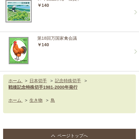
￥140
第18回万国家禽会議
￥140
ホーム
>
日本切手
>
記念特殊切手
>
戦後記念特殊切手1981-2000年発行
ホーム
>
生き物
>
鳥
ページトップへ