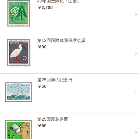
49年国土緑化「山梨」
￥2,700
第12回国際鳥類保護会議
￥90
第25回海の記念日
￥50
第25回愛鳥週間
￥50