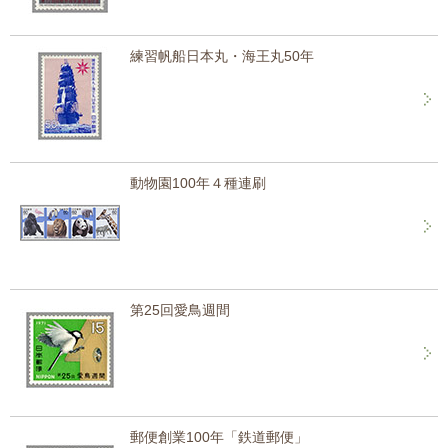
練習帆船日本丸・海王丸50年
動物園100年４種連刷
第25回愛鳥週間
郵便創業100年「鉄道郵便」