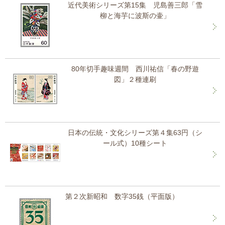
近代美術シリーズ第15集 児島善三郎「雪
柳と海芋に波斯の壷」
80年切手趣味週間 西川祐信「春の野遊
図」２種連刷
日本の伝統・文化シリーズ第４集63円（シ
ール式）10種シート
第２次新昭和 数字35銭（平面版）