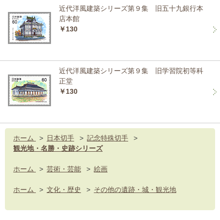
近代洋風建築シリーズ第９集 旧五十九銀行本
店本館
￥130
近代洋風建築シリーズ第９集 旧学習院初等科
正堂
￥130
ホーム
>
日本切手
>
記念特殊切手
>
観光地・名勝・史跡シリーズ
ホーム
>
芸術・芸能
>
絵画
ホーム
>
文化・歴史
>
その他の遺跡・城・観光地