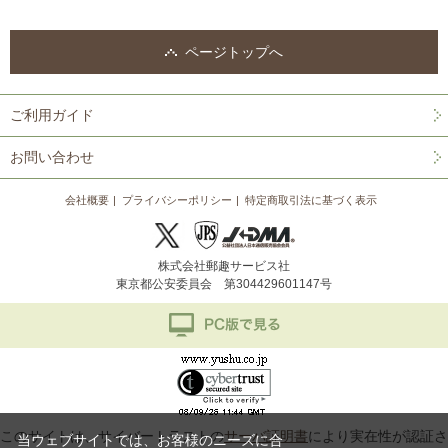
ページトップへ
ご利用ガイド
お問い合わせ
会社概要
プライバシーポリシー
特定商取引法に基づく表示
株式会社郵趣サービス社
東京都公安委員会 第304429601147号
このサイトは、サイバートラストの
サーバ証明書
により実在性が認証さ
当ウェブサイトでは、お客様のニーズに合