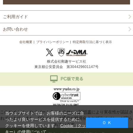
ご利用ガイド
お問い合わせ
会社概要
プライバシーポリシー
特定商取引法に基づく表示
株式会社郵趣サービス社
東京都公安委員会 第304429601147号
このサイトは、サイバートラストの
サーバ証明書
により実在性が認証さ
当ウェブサイトでは、お客様のニーズに合
れています。また、SSLページは通信が暗号化されプライバシーが守ら
ったより良いサービスを提供するために、
Ｏ Ｋ
れています。
クッキーを使用しています。
Cookie（クッ
キー）の使用について