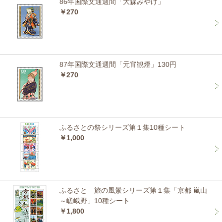
86年国際文通週間「大森みやげ」
￥270
87年国際文通週間「元宵観燈」130円
￥270
ふるさとの祭シリーズ第１集10種シート
￥1,000
ふるさと 旅の風景シリーズ第１集「京都 嵐山
～嵯峨野」10種シート
￥1,800