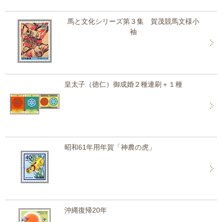
馬と文化シリーズ第３集 賀茂競馬文様小
袖
皇太子（徳仁）御成婚２種連刷＋１種
昭和61年用年賀「神農の虎」
沖縄復帰20年