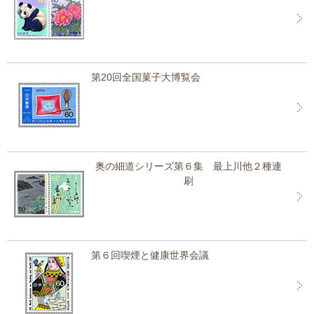
第20回全国菓子大博覧会
奥の細道シリーズ第６集 最上川他２種連
刷
第６回喫煙と健康世界会議