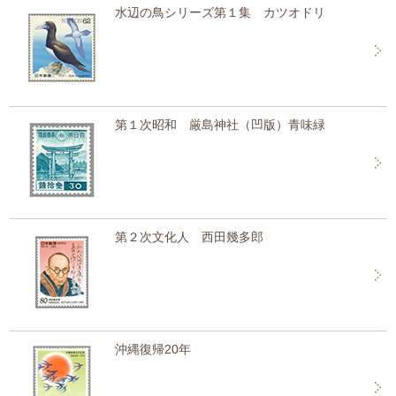
水辺の鳥シリーズ第１集 カツオドリ
第１次昭和 厳島神社（凹版）青味緑
第２次文化人 西田幾多郎
沖縄復帰20年