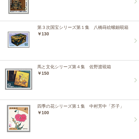
第３次国宝シリーズ第１集 八橋蒔絵螺鈿硯箱
￥130
馬と文化シリーズ第４集 佐野渡硯箱
￥150
四季の花シリーズ第１集 中村芳中「芥子」
￥100