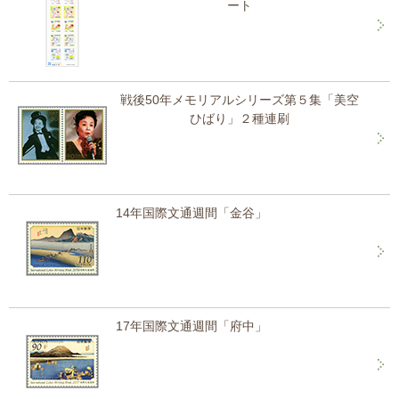
ート
戦後50年メモリアルシリーズ第５集「美空
ひばり」２種連刷
14年国際文通週間「金谷」
17年国際文通週間「府中」