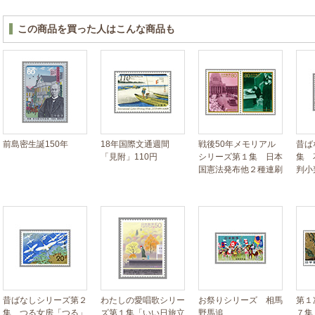
この商品を買った人はこんな商品も
前島密生誕150年
18年国際文通週間
戦後50年メモリアル
昔ば
「見附」110円
シリーズ第１集 日本
集 
国憲法発布他２種連刷
判小
昔ばなしシリーズ第２
わたしの愛唱歌シリー
お祭りシリーズ 相馬
第１
集 つる女房「つる」
ズ第１集「いい日旅立
野馬追
７集