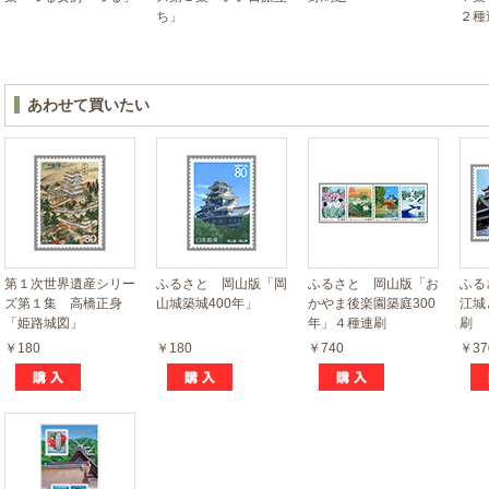
ち」
２種
あわせて買いたい
第１次世界遺産シリー
ふるさと 岡山版「岡
ふるさと 岡山版「お
ふる
ズ第１集 高橋正身
山城築城400年」
かやま後楽園築庭300
江城
「姫路城図」
年」４種連刷
刷
￥180
￥180
￥740
￥37