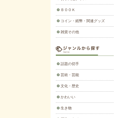
ＢＯＯＫ
コイン・紙幣・関連グッズ
雑貨その他
話題の切手
芸術・芸能
文化・歴史
かわいい
生き物