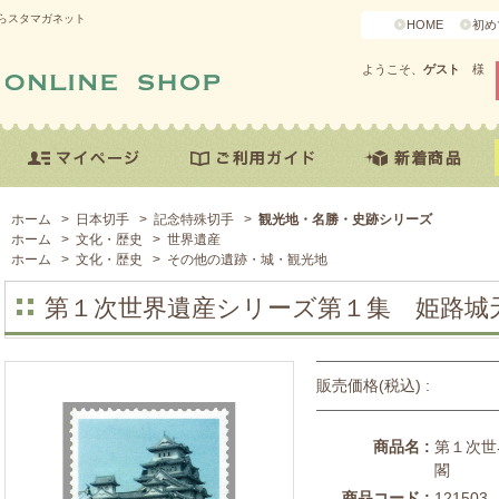
らスタマガネット
HOME
初め
ようこそ、
ゲスト
様
ホーム
>
日本切手
>
記念特殊切手
>
観光地・名勝・史跡シリーズ
ホーム
>
文化・歴史
>
世界遺産
ホーム
>
文化・歴史
>
その他の遺跡・城・観光地
第１次世界遺産シリーズ第１集 姫路城
販売価格(税込) :
商品名 :
第１次世
閣
商品コード :
121503