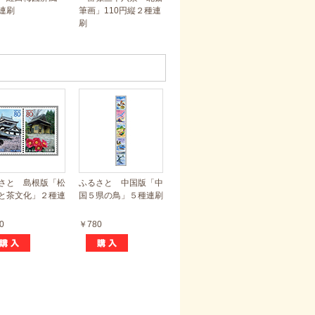
連刷
筆画」110円縦２種連
刷
さと 島根版「松
ふるさと 中国版「中
と茶文化」２種連
国５県の鳥」５種連刷
0
￥780