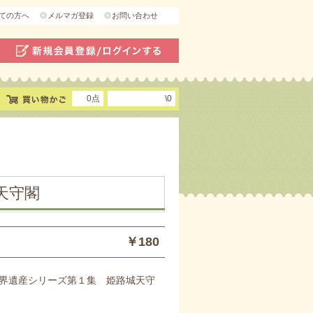
ての方へ
メルマガ登録
お問い合わせ
0点
\0
天守閣
￥180
界遺産シリーズ第１集 姫路城天守