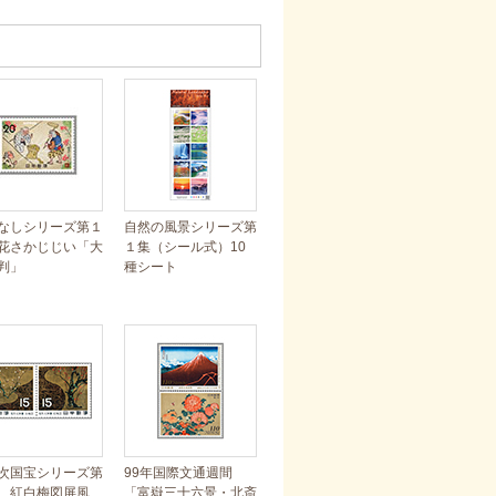
なしシリーズ第１
自然の風景シリーズ第
花さかじじい「大
１集（シール式）10
判」
種シート
次国宝シリーズ第
99年国際文通週間
 紅白梅図屏風
「富嶽三十六景・北斎