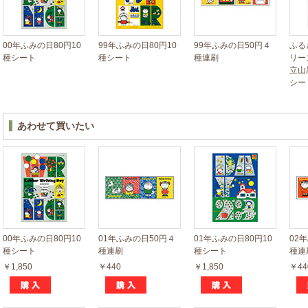
00年ふみの日80円10
99年ふみの日80円10
99年ふみの日50円４
ふる
種シート
種シート
種連刷
リー
立山
シー
あわせて買いたい
00年ふみの日80円10
01年ふみの日50円４
01年ふみの日80円10
02
種シート
種連刷
種シート
種連
￥1,850
￥440
￥1,850
￥44