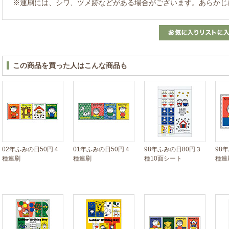
※連刷には、シワ、ツメ跡などがある場合がございます。あらかじ
この商品を買った人はこんな商品も
02年ふみの日50円４
01年ふみの日50円４
98年ふみの日80円３
98
種連刷
種連刷
種10面シート
種連