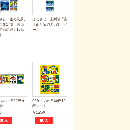
さと 旅の風景シ
ふるさと 山梨版「富
ズ第17集「富山
士山と宝飾の山梨」ペ
黒部周辺」10種
ーン
ト
年ふみの日50円４
02年ふみの日80円10
刷
種シート
0
￥1,850