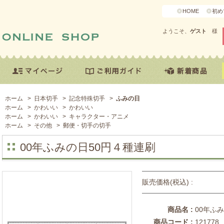
HOME
初め
ようこそ、
ゲスト
様
ホーム
>
日本切手
>
記念特殊切手
>
ふみの日
ホーム
>
かわいい
>
かわいい
ホーム
>
かわいい
>
キャラクター・アニメ
ホーム
>
その他
>
郵便・切手の切手
00年ふみの日50円４種連刷
販売価格(税込) :
商品名 :
00年ふ
商品コード :
121778