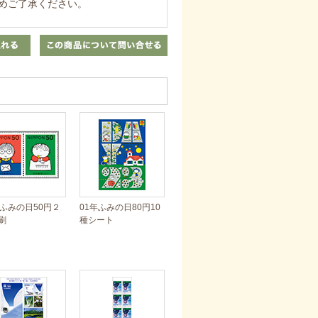
めご了承ください。
年ふみの日50円２
01年ふみの日80円10
刷
種シート