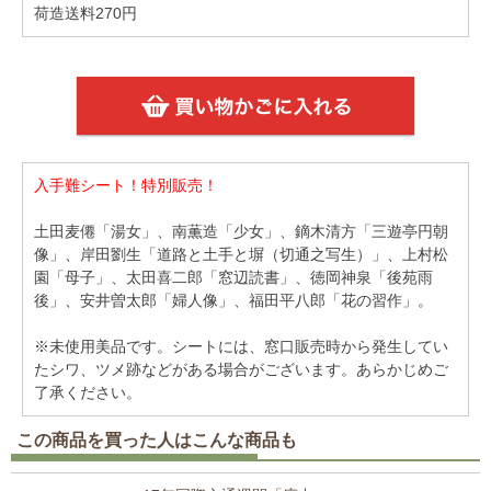
荷造送料270円
入手難シート！特別販売！
土田麦僊「湯女」、南薫造「少女」、鏑木清方「三遊亭円朝
像」、岸田劉生「道路と土手と塀（切通之写生）」、上村松
園「母子」、太田喜二郎「窓辺読書」、徳岡神泉「後苑雨
後」、安井曽太郎「婦人像」、福田平八郎「花の習作」。
※未使用美品です。シートには、窓口販売時から発生してい
たシワ、ツメ跡などがある場合がございます。あらかじめご
了承ください。
この商品を買った人はこんな商品も