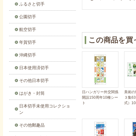
ふるさと切手
公園切手
航空切手
この商品を買
年賀切手
沖縄切手
日本使用済切手
その他日本切手
日ハンガリー外交関係
美術の
はがき・封筒
開設150周年10種シー
３集6
ト
式）1
日本切手未使用コレクショ
ン
その他郵趣品