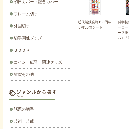
初日カバー・記念カバー
フレーム切手
近代製鉄発祥150周年
科学技
外国切手
６種10面シート
ーロー
ーズ第
ム」５
切手関連グッズ
ＢＯＯＫ
コイン・紙幣・関連グッズ
雑貨その他
話題の切手
芸術・芸能