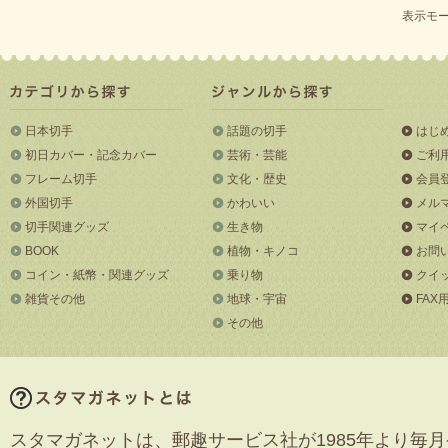
表示モー
日本切手
話題の切手
はじ
初日カバー・記念カバー
芸術・芸能
ご利
フレーム切手
文化・歴史
会員
外国切手
かわいい
メル
切手関連グッズ
生き物
マイ
BOOK
植物・キノコ
お問
コイン・紙幣・関連グッズ
乗り物
クイ
雑貨その他
地球・宇宙
FAX
その他
スタマガネットは、郵趣サービス社が1985年より毎月