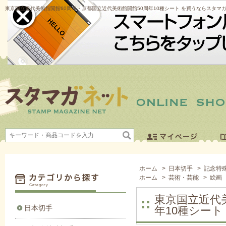
東京国立近代美術館開館60周年・京都国立近代美術館開館50周年10種シート を買うならスタマ
ホーム
>
日本切手
>
記念特
ホーム
>
芸術・芸能
>
絵画
東京国立近代
日本切手
年10種シート