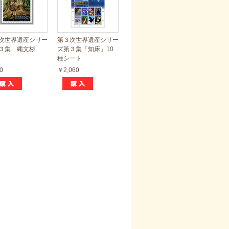
次世界遺産シリー
第３次世界遺産シリー
３集 縄文杉
ズ第３集「知床」10
種シート
0
￥2,060