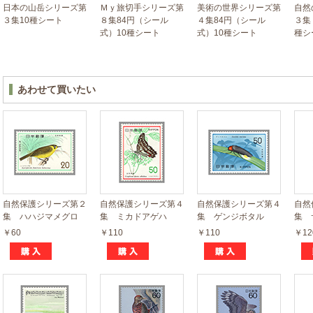
日本の山岳シリーズ第
Ｍｙ旅切手シリーズ第
美術の世界シリーズ第
自然
３集10種シート
８集84円（シール
４集84円（シール
３集
式）10種シート
式）10種シート
種シ
あわせて買いたい
自然保護シリーズ第２
自然保護シリーズ第４
自然保護シリーズ第４
自然
集 ハハジマメグロ
集 ミカドアゲハ
集 ゲンジボタル
集 
￥60
￥110
￥110
￥12