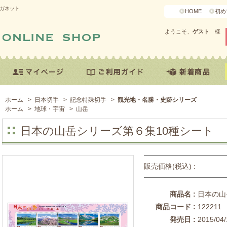
マガネット
HOME
初め
ようこそ、
ゲスト
様
ホーム
>
日本切手
>
記念特殊切手
>
観光地・名勝・史跡シリーズ
ホーム
>
地球・宇宙
>
山岳
日本の山岳シリーズ第６集10種シート
販売価格(税込) :
商品名 :
日本の山
商品コード :
122211
発売日 :
2015/04/