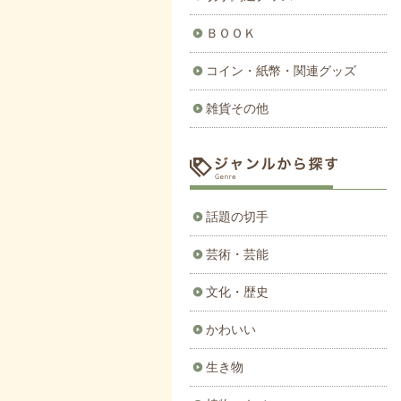
ＢＯＯＫ
コイン・紙幣・関連グッズ
雑貨その他
話題の切手
芸術・芸能
文化・歴史
かわいい
生き物