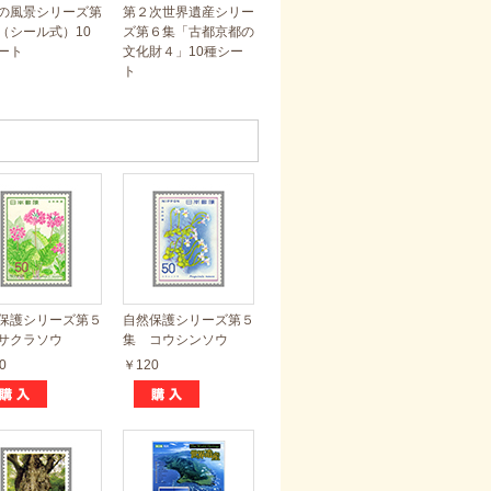
の風景シリーズ第
第２次世界遺産シリー
（シール式）10
ズ第６集「古都京都の
ート
文化財４」10種シー
ト
保護シリーズ第５
自然保護シリーズ第５
サクラソウ
集 コウシンソウ
0
￥120