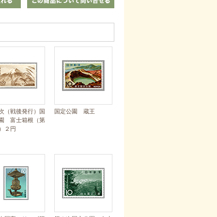
次（戦後発行）国
国定公園 蔵王
園 富士箱根（第
）２円