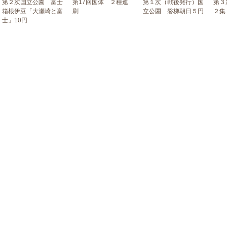
第２次国立公園 富士
第17回国体 ２種連
第１次（戦後発行）国
第３
箱根伊豆「大瀬崎と富
刷
立公園 磐梯朝日５円
２集
士」10円