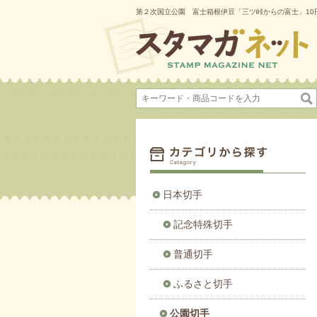
第２次国立公園 富士箱根伊豆「三ツ峠からの富士」10
日本切手
記念特殊切手
普通切手
ふるさと切手
公園切手