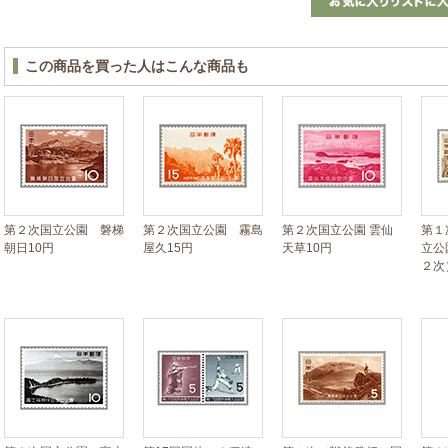
この商品を買った人はこんな商品も
第２次国立公園 磐梯
第２次国立公園 霧島
第２次国立公園 雲仙
第１
朝日10円
屋久15円
天草10円
立公
２次