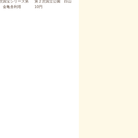
次国宝シリーズ第
第２次国立公園 白山
 金亀舎利塔
10円