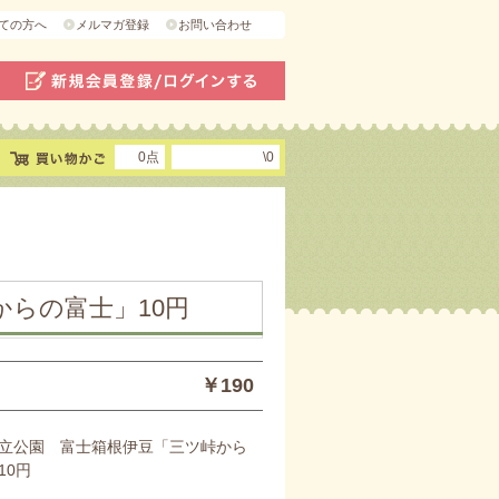
ての方へ
メルマガ登録
お問い合わせ
0点
\0
らの富士」10円
￥190
立公園 富士箱根伊豆「三ツ峠から
10円