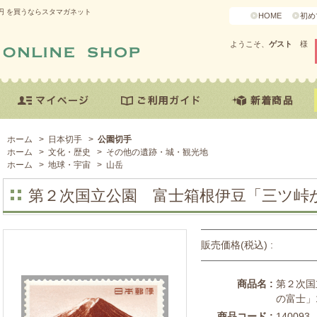
円 を買うならスタマガネット
HOME
初め
ようこそ、
ゲスト
様
ホーム
>
日本切手
>
公園切手
ホーム
>
文化・歴史
>
その他の遺跡・城・観光地
ホーム
>
地球・宇宙
>
山岳
第２次国立公園 富士箱根伊豆「三ツ峠か
販売価格(税込) :
商品名 :
第２次国
の富士」
商品コード :
140093