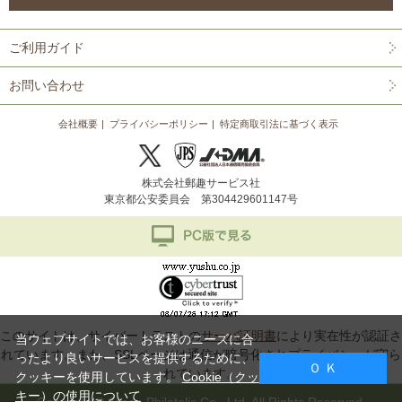
ご利用ガイド
お問い合わせ
会社概要
プライバシーポリシー
特定商取引法に基づく表示
株式会社郵趣サービス社
東京都公安委員会 第304429601147号
このサイトは、サイバートラストの
サーバ証明書
により実在性が認証さ
当ウェブサイトでは、お客様のニーズに合
れています。また、SSLページは通信が暗号化されプライバシーが守ら
ったより良いサービスを提供するために、
Ｏ Ｋ
れています。
クッキーを使用しています。
Cookie（クッ
キー）の使用について