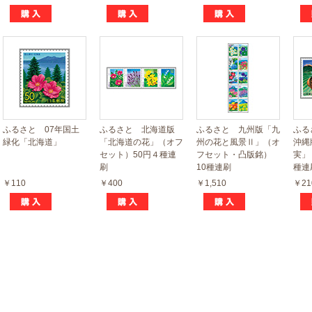
ふるさと 07年国土
ふるさと 北海道版
ふるさと 九州版「九
ふる
緑化「北海道」
「北海道の花」（オフ
州の花と風景Ⅱ」（オ
沖縄
セット）50円４種連
フセット・凸版銘）
実」
刷
10種連刷
種連
￥110
￥400
￥1,510
￥21