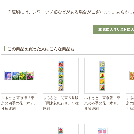
※連刷には、シワ、ツメ跡などがある場合がございます。あらかじ
この商品を買った人はこんな商品も
ふるさと 東京版「東
ふるさと 関東５県版
ふるさと 東京版「東
ふる
京の四季の花・木Ⅵ」
「関東花紀行Ⅱ」５種
京の四季の花・木Ⅱ」
京の
４種連刷
連刷
５種連刷
４種