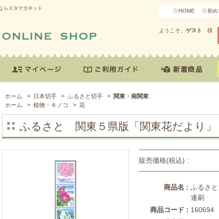
ならスタマガネット
HOME
初め
ようこそ、
ゲスト
様
ホーム
>
日本切手
>
ふるさと切手
>
関東・南関東
ホーム
>
植物・キノコ
>
花
ふるさと 関東５県版「関東花だより」
販売価格(税込) :
商品名 :
ふるさと
連刷
商品コード :
160694