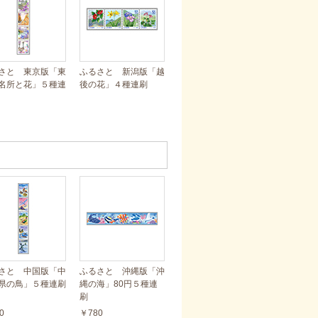
さと 東京版「東
ふるさと 新潟版「越
名所と花」５種連
後の花」４種連刷
さと 中国版「中
ふるさと 沖縄版「沖
県の鳥」５種連刷
縄の海」80円５種連
刷
0
￥780