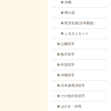
沖縄
県の花
民営化後(日本郵政）
ふるさとセット
公園切手
航空切手
年賀切手
沖縄切手
日本使用済切手
その他日本切手
はがき・封筒