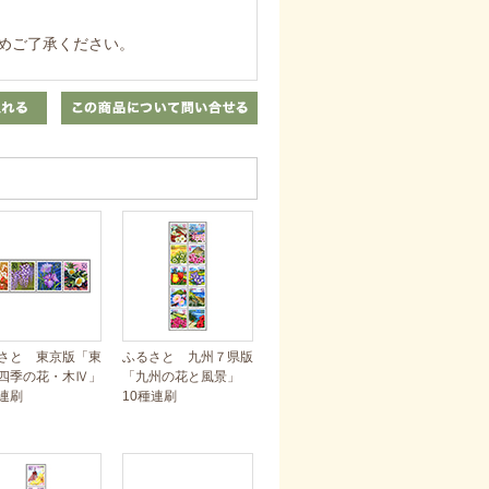
めご了承ください。
さと 東京版「東
ふるさと 九州７県版
四季の花・木Ⅳ」
「九州の花と風景」
連刷
10種連刷