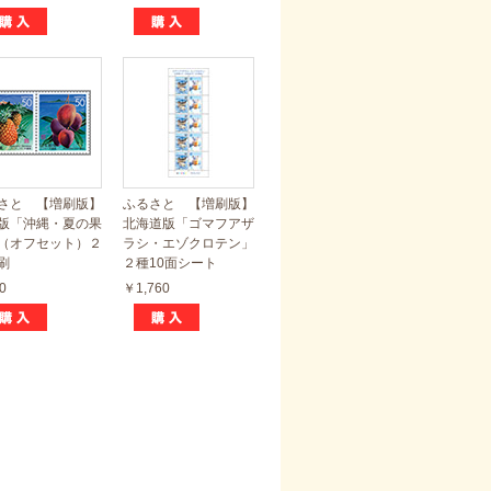
さと 【増刷版】
ふるさと 【増刷版】
版「沖縄・夏の果
北海道版「ゴマフアザ
（オフセット）２
ラシ・エゾクロテン」
刷
２種10面シート
0
￥1,760