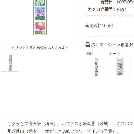
発売日 :
2007/05/
カタログ番号 :
R694
荷造送料165円
クリックすると画像が拡大されます
連刷
シート
サクラと長瀞石畳（埼玉）、ハマナスと鹿島灘（茨城）、ミズバシ
那須連山（栃木）、ポピーと房総フラワーライン（千葉）。