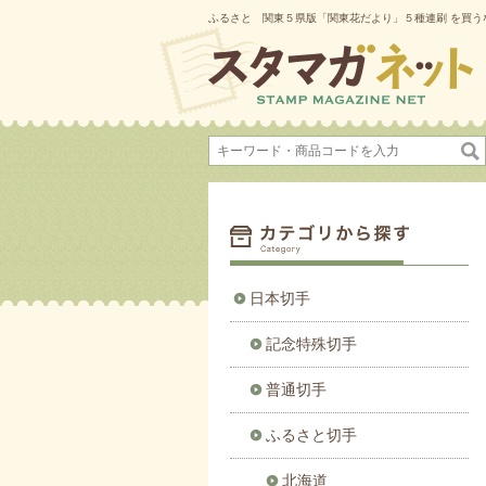
ふるさと 関東５県版「関東花だより」５種連刷 を買う
日本切手
記念特殊切手
普通切手
ふるさと切手
北海道