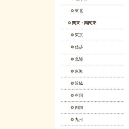
東北
関東・南関東
東京
信越
北陸
東海
近畿
中国
四国
九州