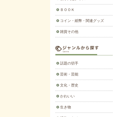
ＢＯＯＫ
コイン・紙幣・関連グッズ
雑貨その他
話題の切手
芸術・芸能
文化・歴史
かわいい
生き物