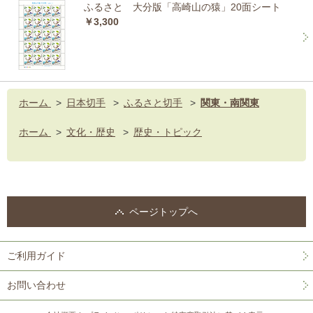
ふるさと 大分版「高崎山の猿」20面シート
￥3,300
ホーム
>
日本切手
>
ふるさと切手
>
関東・南関東
ホーム
>
文化・歴史
>
歴史・トピック
ページトップへ
ご利用ガイド
お問い合わせ