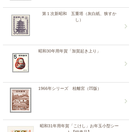
第１次新昭和 五重塔（灰白紙、狭すか
し）
昭和30年用年賀「加賀起き上り」
1966年シリーズ 桂離宮（凹版）
昭和31年用年賀「こけし」お年玉小型シー