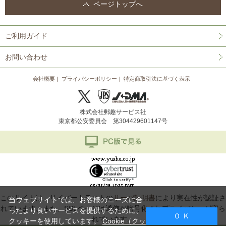
ページトップへ
ご利用ガイド
お問い合わせ
会社概要
プライバシーポリシー
特定商取引法に基づく表示
株式会社郵趣サービス社
東京都公安委員会 第304429601147号
このサイトは、サイバートラストの
サーバ証明書
により実在性が認証さ
当ウェブサイトでは、お客様のニーズに合
れています。また、SSLページは通信が暗号化されプライバシーが守ら
ったより良いサービスを提供するために、
Ｏ Ｋ
れています。
クッキーを使用しています。
Cookie（クッ