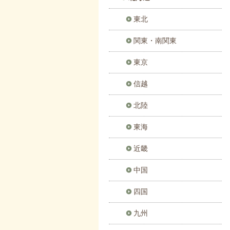
東北
関東・南関東
東京
信越
北陸
東海
近畿
中国
四国
九州