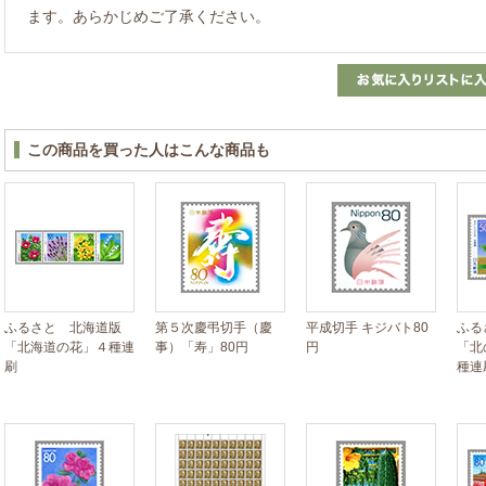
ます。あらかじめご了承ください。
この商品を買った人はこんな商品も
ふるさと 北海道版
第５次慶弔切手（慶
平成切手 キジバト80
ふる
「北海道の花」４種連
事）「寿」80円
円
「北
刷
種連