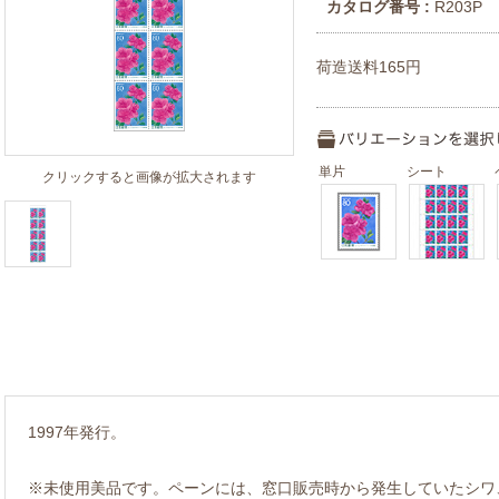
カタログ番号 :
R203P
荷造送料165円
単片
シート
クリックすると画像が拡大されます
1997年発行。
※未使用美品です。ペーンには、窓口販売時から発生していたシワ