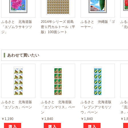
ふるさと 北海道版
2014年シリーズ 前島
ふるさと 沖縄版「ゴ
ふる
「エゾムラサキツツ
密１円カルトール（平
ーヤー」
「北
ジ」
版）100面シート
あわせて買いたい
ふるさと 北海道版
ふるさと 北海道版
ふるさと 北海道版
ふる
「エゾシカ」ペーン
「エゾシマリス」ペー
「レブンアツモリソ
「流
ン
ウ」ペーン
ネ」
￥1,190
￥1,840
￥1,840
￥1,