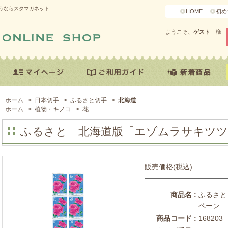
うならスタマガネット
HOME
初め
ようこそ、
ゲスト
様
ホーム
>
日本切手
>
ふるさと切手
>
北海道
ホーム
>
植物・キノコ
>
花
ふるさと 北海道版「エゾムラサキツツ
販売価格(税込) :
商品名 :
ふるさと
ペーン
商品コード :
168203