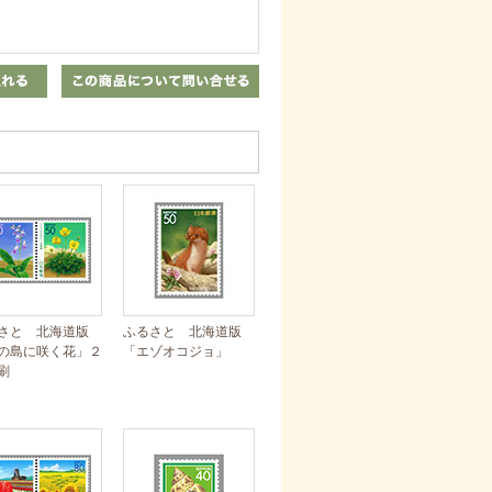
さと 北海道版
ふるさと 北海道版
の島に咲く花」２
「エゾオコジョ」
刷