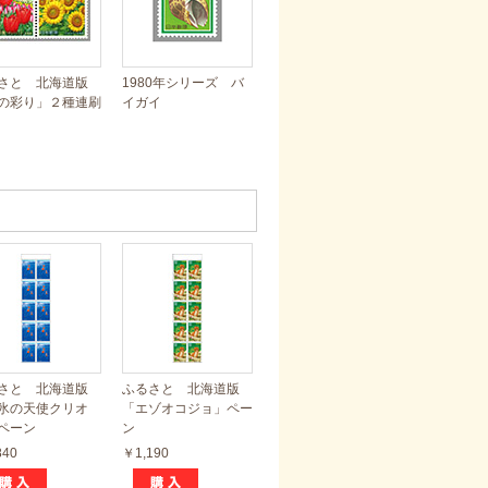
さと 北海道版
1980年シリーズ バ
の彩り」２種連刷
イガイ
さと 北海道版
ふるさと 北海道版
氷の天使クリオ
「エゾオコジョ」ペー
ペーン
ン
840
￥1,190