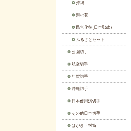
沖縄
県の花
民営化後(日本郵政）
ふるさとセット
公園切手
航空切手
年賀切手
沖縄切手
日本使用済切手
その他日本切手
はがき・封筒