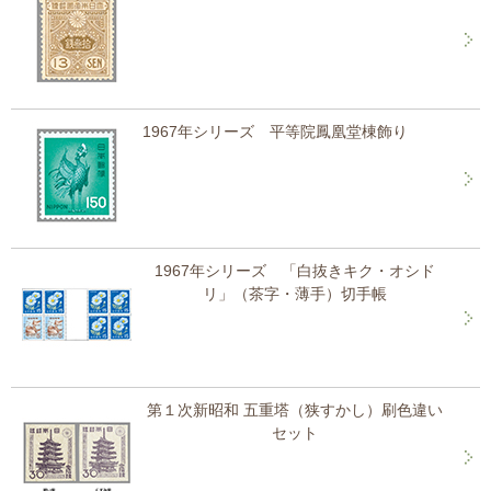
1967年シリーズ 平等院鳳凰堂棟飾り
1967年シリーズ 「白抜きキク・オシド
リ」（茶字・薄手）切手帳
第１次新昭和 五重塔（狭すかし）刷色違い
セット