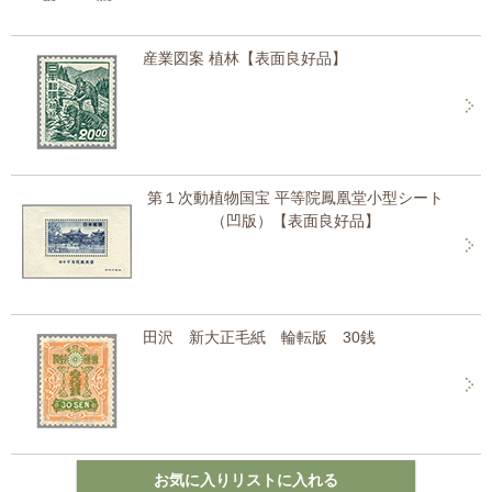
産業図案 植林【表面良好品】
第１次動植物国宝 平等院鳳凰堂小型シート
（凹版）【表面良好品】
田沢 新大正毛紙 輪転版 30銭