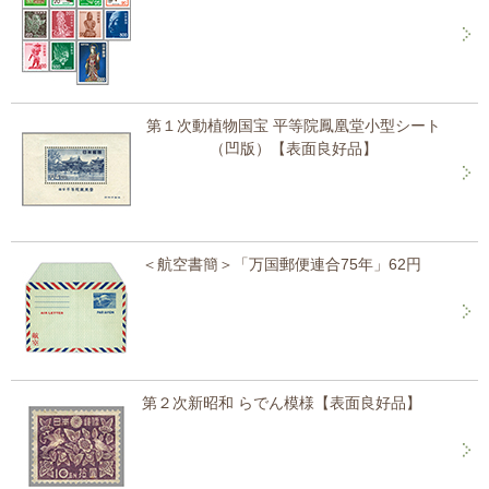
第１次動植物国宝 平等院鳳凰堂小型シート
（凹版）【表面良好品】
＜航空書簡＞「万国郵便連合75年」62円
第２次新昭和 らでん模様【表面良好品】