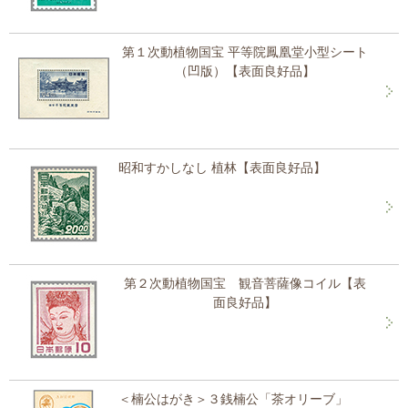
第１次動植物国宝 平等院鳳凰堂小型シート
（凹版）【表面良好品】
昭和すかしなし 植林【表面良好品】
第２次動植物国宝 観音菩薩像コイル【表
面良好品】
＜楠公はがき＞３銭楠公「茶オリーブ」