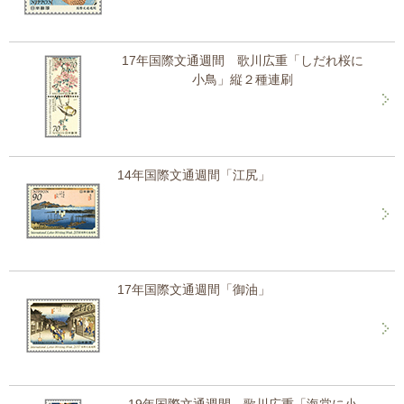
17年国際文通週間 歌川広重「しだれ桜に
小鳥」縦２種連刷
14年国際文通週間「江尻」
17年国際文通週間「御油」