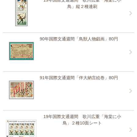
19年国際文通週間 歌川広重「海棠に小
鳥」縦２種連刷
90年国際文通週間「鳥獣人物戯画」80円
91年国際文通週間「伴大納言絵巻」80円
19年国際文通週間 歌川広重「海棠に小
鳥」２種10面シート