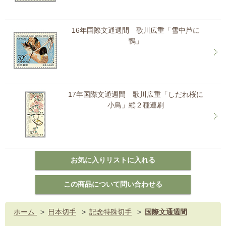
16年国際文通週間 歌川広重「雪中芦に
鴨」
17年国際文通週間 歌川広重「しだれ桜に
小鳥」縦２種連刷
ホーム
>
日本切手
>
記念特殊切手
>
国際文通週間