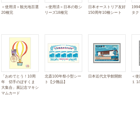
＜使用済＞観光地百選
＜使用済＞日本の歌シ
日本オーストリア友好
19
20種完
リーズ18種完
150周年10種シート
タク
「おめでとう！10周
北斎100年祭小型シー
日本近代文学館開館
＜使
年 切手のぽすくま
ト【少難品】
１ 1
大集合」展記念マキシ
マムカード