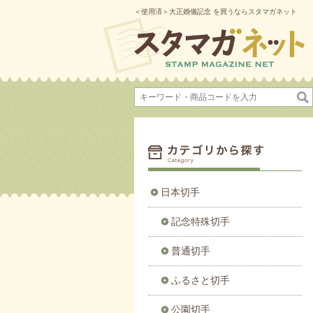
＜使用済＞大正婚儀記念 を買うならスタマガネット
日本切手
記念特殊切手
普通切手
ふるさと切手
公園切手