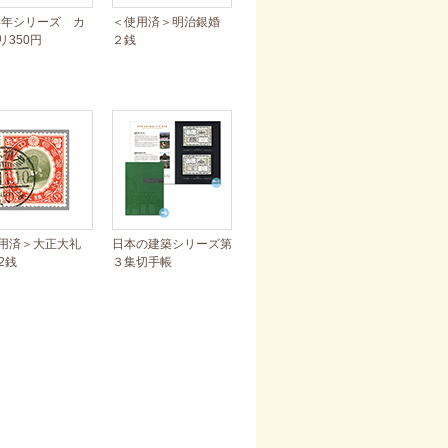
94年シリーズ カ
＜使用済＞明治銀婚
リ350円
２銭
用済＞大正大礼
日本の建築シリーズ第
/2銭
３集切手帳