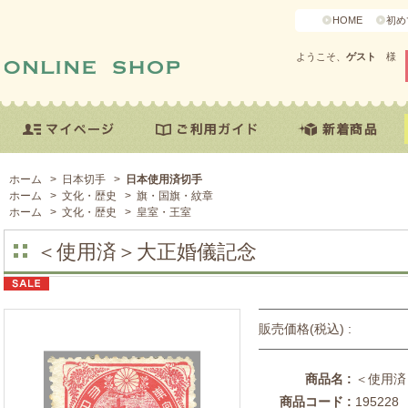
HOME
初め
ようこそ、
ゲスト
様
ホーム
>
日本切手
>
日本使用済切手
ホーム
>
文化・歴史
>
旗・国旗・紋章
ホーム
>
文化・歴史
>
皇室・王室
＜使用済＞大正婚儀記念
販売価格(税込) :
商品名 :
＜使用済
商品コード :
195228