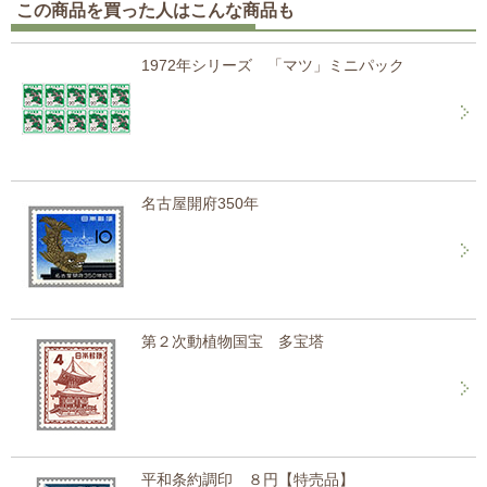
この商品を買った人はこんな商品も
1972年シリーズ 「マツ」ミニパック
名古屋開府350年
第２次動植物国宝 多宝塔
平和条約調印 ８円【特売品】