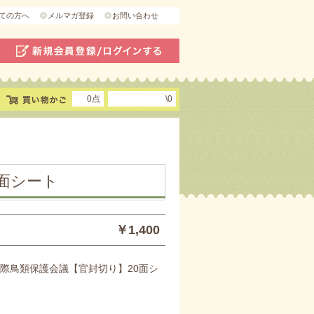
ての方へ
メルマガ登録
お問い合わせ
0点
\0
0面シート
￥1,400
国際鳥類保護会議【官封切り】20面シ