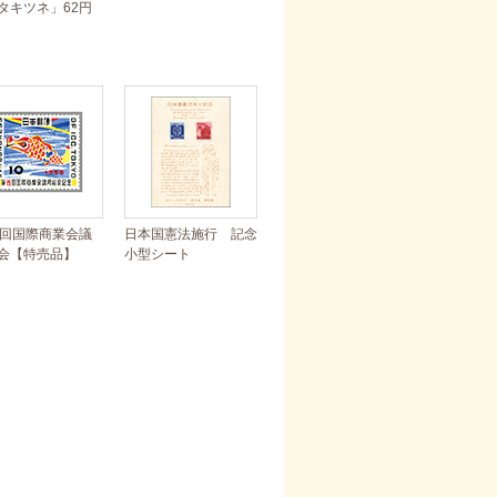
タキツネ」62円
5回国際商業会議
日本国憲法施行 記念
会【特売品】
小型シート