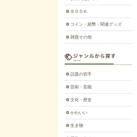
ＢＯＯＫ
コイン・紙幣・関連グッズ
雑貨その他
話題の切手
芸術・芸能
文化・歴史
かわいい
生き物