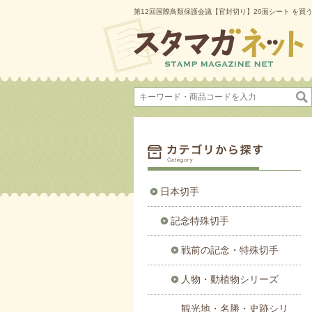
第12回国際鳥類保護会議【官封切り】20面シート を買
日本切手
記念特殊切手
戦前の記念・特殊切手
人物・動植物シリーズ
観光地・名勝・史跡シリ