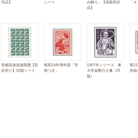
売品】
シート
め飾り」【表面良好
「キ
品】
首都高速道路開通【官
昭和24年用年賀「羽
1967年シリーズ 東
第1
封切り】20面シート
根つき」
大寺金剛力士像（凹
所総
版）