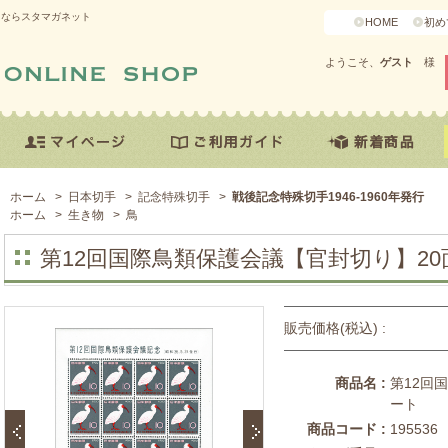
うならスタマガネット
HOME
初め
ようこそ、
ゲスト
様
ホーム
>
日本切手
>
記念特殊切手
>
戦後記念特殊切手1946-1960年発行
ホーム
>
生き物
>
鳥
第12回国際鳥類保護会議【官封切り】2
販売価格(税込) :
商品名 :
第12回
ート
商品コード :
195536