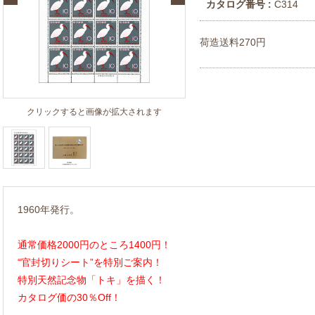
カタログ番号 :
C314
荷造送料270円
クリックすると画像が拡大されます
1960年発行。
通常価格2000円のところ1400円！
“官封切りシート”を特別ご案内！
特別天然記念物「トキ」を描く！
カタログ価の30％Off！