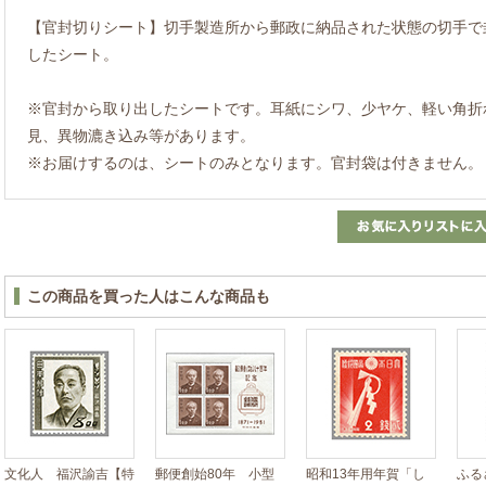
【官封切りシート】切手製造所から郵政に納品された状態の切手で封
したシート。
※官封から取り出したシートです。耳紙にシワ、少ヤケ、軽い角折
見、異物漉き込み等があります。
※お届けするのは、シートのみとなります。官封袋は付きません。
この商品を買った人はこんな商品も
文化人 福沢諭吉【特
郵便創始80年 小型
昭和13年用年賀「し
ふる