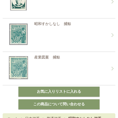
昭和すかしなし 捕鯨
産業図案 捕鯨