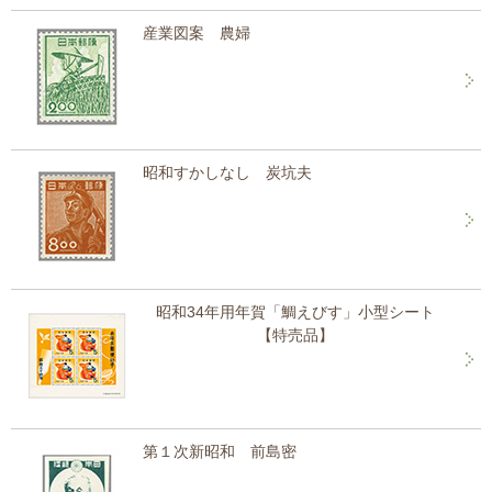
産業図案 農婦
昭和すかしなし 炭坑夫
昭和34年用年賀「鯛えびす」小型シート
【特売品】
第１次新昭和 前島密