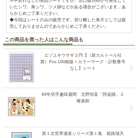
※中折れなしの美品シートですが、窓口販売時から発生して
いたシワ、角シワ、ツメ跡などがある場合がございます。あ
らかじめご了承ください。
◆今回はシートのみの販売です。切り離した単片としては販
売しておりませんのであらかじめご了承ください。
この商品を買った人はこんな商品も
エゾユキウサギ２円【（新カルトール社
製）Pos.100銘版＋カラーマーク・計数番号
なし】シート
89年切手趣味週間 北野恒富「阿波踊」２
種連刷
第１次世界遺産シリーズ第１集 姫路城天