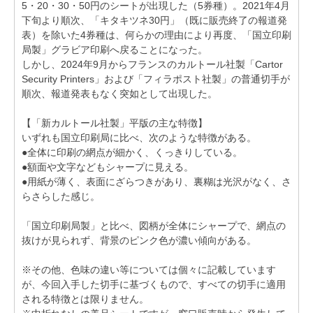
5・20・30・50円のシートが出現した（5券種）。2021年4月
下旬より順次、「キタキツネ30円」（既に販売終了の報道発
表）を除いた4券種は、何らかの理由により再度、「国立印刷
局製」グラビア印刷へ戻ることになった。
しかし、2024年9月からフランスのカルトール社製「Cartor
Security Printers」および「フィラポスト社製」の普通切手が
順次、報道発表もなく突如として出現した。
【「新カルトール社製」平版の主な特徴】
いずれも国立印刷局に比べ、次のような特徴がある。
●全体に印刷の網点が細かく、くっきりしている。
●額面や文字などもシャープに見える。
●用紙が薄く、表面にざらつきがあり、裏糊は光沢がなく、さ
らさらした感じ。
「国立印刷局製」と比べ、図柄が全体にシャープで、網点の
抜けが見られず、背景のピンク色が濃い傾向がある。
※その他、色味の違い等については個々に記載しています
が、今回入手した切手に基づくもので、すべての切手に適用
される特徴とは限りません。