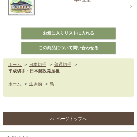
ホーム
>
日本切手
>
普通切手
>
平成切手・日本郵政発足後
ホーム
>
生き物
>
鳥
ページトップへ