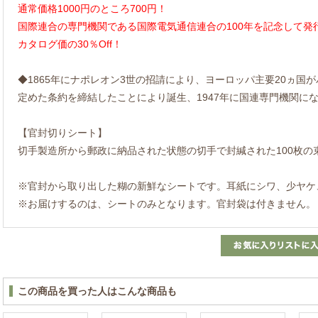
通常価格1000円のところ700円！
国際連合の専門機関である国際電気通信連合の100年を記念して発
カタログ価の30％Off！
◆1865年にナポレオン3世の招請により、ヨーロッパ主要20ヵ国
定めた条約を締結したことにより誕生、1947年に国連専門機関に
【官封切りシート】
切手製造所から郵政に納品された状態の切手で封緘された100枚の
※官封から取り出した糊の新鮮なシートです。耳紙にシワ、少ヤケ
※お届けするのは、シートのみとなります。官封袋は付きません。
この商品を買った人はこんな商品も