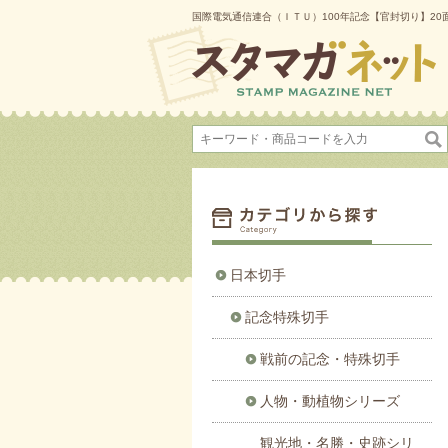
国際電気通信連合（ＩＴＵ）100年記念【官封切り】20
日本切手
記念特殊切手
戦前の記念・特殊切手
人物・動植物シリーズ
観光地・名勝・史跡シリ