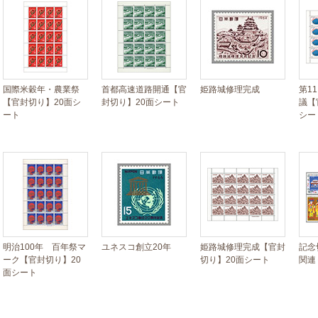
国際米穀年・農業祭
首都高速道路開通【官
姫路城修理完成
第1
【官封切り】20面シ
封切り】20面シート
議【
ート
シー
明治100年 百年祭マ
ユネスコ創立20年
姫路城修理完成【官封
記念
ーク【官封切り】20
切り】20面シート
関連
面シート