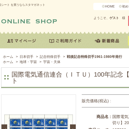
面シート を買うならスタマガネット
HOME
初め
ようこそ、
ゲスト
様
ホーム
>
日本切手
>
記念特殊切手
>
戦後記念特殊切手1961-1980年発行
ホーム
>
地球・宇宙
>
宇宙・天体
国際電気通信連合（ＩＴＵ）100年記念【
ト
販売価格(税込) :
商品名 :
国際電気
切り】2