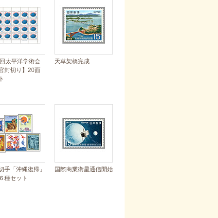
1回太平洋学術会
天草架橋完成
官封切り】20面
ト
切手「沖縄復帰」
国際商業衛星通信開始
６種セット