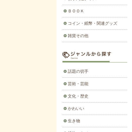
ＢＯＯＫ
コイン・紙幣・関連グッズ
雑貨その他
話題の切手
芸術・芸能
文化・歴史
かわいい
生き物