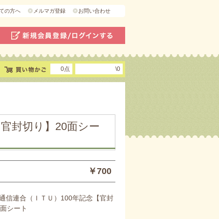
ての方へ
メルマガ登録
お問い合わせ
0点
\0
官封切り】20面シー
￥700
通信連合（ＩＴＵ）100年記念【官封
0面シート