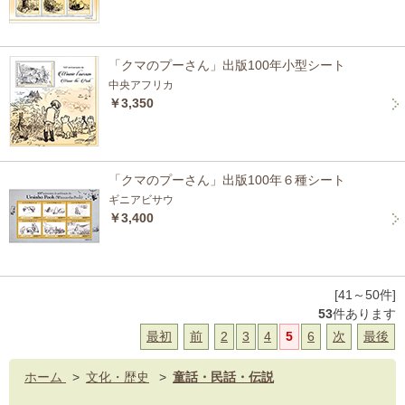
「クマのプーさん」出版100年小型シート
中央アフリカ
￥3,350
「クマのプーさん」出版100年６種シート
ギニアビサウ
￥3,400
[41～50件]
53
件あります
最初
前
2
3
4
5
6
次
最後
ホーム
>
文化・歴史
>
童話・民話・伝説