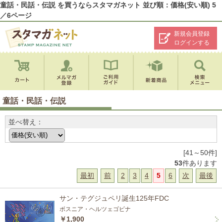
童話・民話・伝説 を買うならスタマガネット 並び順：価格(安い順) 5
／6ページ
新規会員登録
ログインする
童話・民話・伝説
並べ替え：
[41～50件]
53
件あります
最初
前
2
3
4
5
6
次
最後
サン・テグジュペリ誕生125年FDC
ボスニア・ヘルツェゴビナ
￥1,900