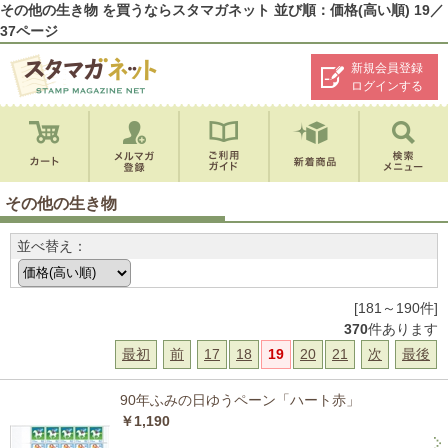
その他の生き物 を買うならスタマガネット 並び順：価格(高い順) 19／
37ページ
新規会員登録
ログインする
その他の生き物
並べ替え：
[181～190件]
370
件あります
最初
前
17
18
19
20
21
次
最後
90年ふみの日ゆうペーン「ハート赤」
￥1,190