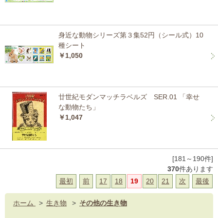
身近な動物シリーズ第３集52円（シール式）10
種シート
￥1,050
廿世紀モダンマッチラベルズ SER.01 「幸せ
な動物たち」
￥1,047
[181～190件]
370
件あります
最初
前
17
18
19
20
21
次
最後
ホーム
>
生き物
>
その他の生き物