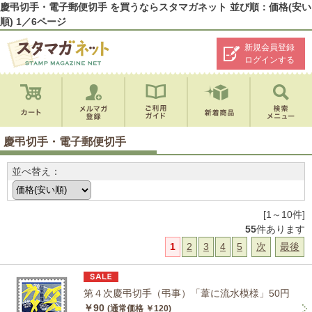
慶弔切手・電子郵便切手 を買うならスタマガネット 並び順：価格(安い
順) 1／6ページ
新規会員登録
ログインする
慶弔切手・電子郵便切手
並べ替え：
[1～10件]
55
件あります
1
2
3
4
5
次
最後
第４次慶弔切手（弔事）「葦に流水模様」50円
￥90
(通常価格 ￥120)