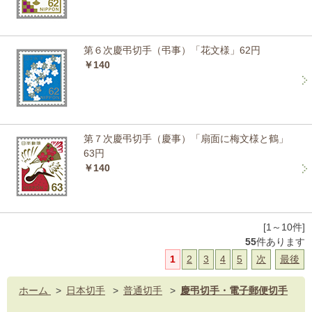
第６次慶弔切手（弔事）「花文様」62円
￥140
第７次慶弔切手（慶事）「扇面に梅文様と鶴」
63円
￥140
[1～10件]
55
件あります
1
2
3
4
5
次
最後
ホーム
>
日本切手
>
普通切手
>
慶弔切手・電子郵便切手