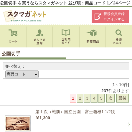
公園切手 を買うならスタマガネット 並び順：商品コード 1／24ページ
新規会員登録
ログインする
公園切手
並べ替え：
[1～10件]
237
件あります
1
2
3
4
5
次
最後
第１次（戦前）国立公園 富士箱根1 1/2銭
￥1,300