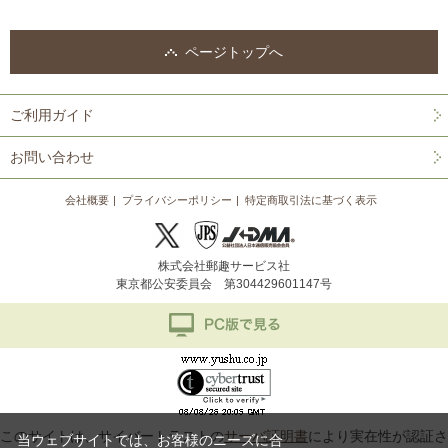
ページトップへ
ご利用ガイド
お問い合わせ
会社概要
プライバシーポリシー
特定商取引法に基づく表示
株式会社郵趣サービス社
東京都公安委員会 第304429601147号
このサイトは、サイバートラストの
サーバ証明書
により実在性が認証さ
当ウェブサイトでは、お客様のニーズに合