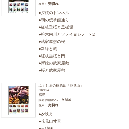
売切れ
在庫：
●夕桜のトンネル
●朝の伝承館通り
●紅枝垂桜と黒板塀
●桧木内川とソメイヨシノ ×２
●武家屋敷の桜
●新緑と蔵
●紅枝垂桜と門
●新緑の武家屋敷
●桜と武家屋敷
ふくしまの桃源郷「花見山」
602194
福島
￥864
販売価格(税込)：
売切れ
在庫：
●夕映え
●花見山寸景
●三姉妹