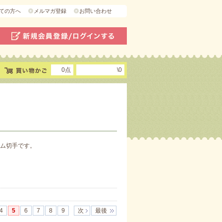
ての方へ
メルマガ登録
お問い合わせ
0点
\0
ム切手です。
4
5
6
7
8
9
次
最後