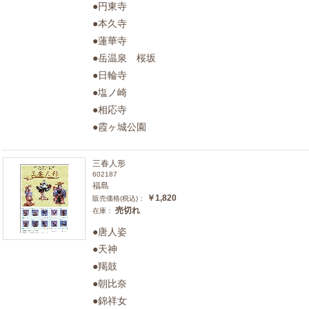
●円東寺
●本久寺
●蓮華寺
●岳温泉 桜坂
●日輪寺
●塩ノ崎
●相応寺
●霞ヶ城公園
三春人形
602187
福島
￥1,820
販売価格(税込)：
売切れ
在庫：
●唐人姿
●天神
●羯鼓
●朝比奈
●錦祥女