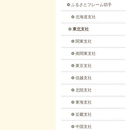
ふるさとフレーム切手
北海道支社
東北支社
関東支社
南関東支社
東京支社
信越支社
北陸支社
東海支社
近畿支社
中国支社