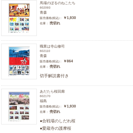
馬場のぼるのねこたち
602093
青森
￥1,930
販売価格(税込)：
売切れ
在庫：
職業は寺山修司
602110
青森
￥864
販売価格(税込)：
売切れ
在庫：
切手解説書付き
あだたら桜回廊
602170
福島
￥1,930
販売価格(税込)：
売切れ
在庫：
●合戦場のしだれ桜
●愛蔵寺の護摩桜