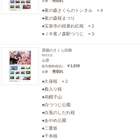
売切れ
在庫：
●夜の森さくらのトンネル ×４
●夜の森桜まつり
●宝泉寺の枝垂れ紅桜 ×２
●ＪＲ夜ノ森駅つつじ ×３
置賜のさくら回廊
602211
山形
￥1,930
販売価格(税込)：
売切れ
在庫：
●久保桜 ×２
●殿入り桜
●烏帽子山
●白つつじ公園
●白兎のしだれ桜
●あやめ公園
●二重坂
●千本桜