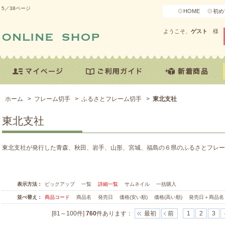
5／38ページ
HOME
初め
ようこそ、
ゲスト
様
ホーム
>
フレーム切手
>
ふるさとフレーム切手
>
東北支社
東北支社
東北支社が発行した青森、秋田、岩手、山形、宮城、福島の６県のふるさとフレー
表示方法：
ピックアップ
一覧
詳細一覧
サムネイル
一括購入
並べ替え：
商品コード
商品名
発売日
価格(安い順)
価格(高い順)
発売日＋商品名
[81～100件]
760
件あります
：
最初
前
1
2
3