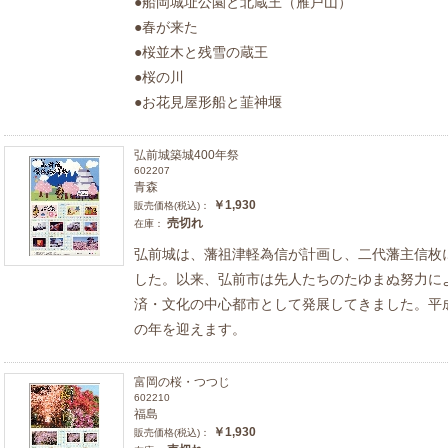
●船岡城址公園と北蔵王（雁戸山）
●春が来た
●桜並木と残雪の蔵王
●桜の川
●お花見屋形船と韮神堰
弘前城築城400年祭
602207
青森
￥1,930
販売価格(税込)：
売切れ
在庫：
弘前城は、藩祖津軽為信が計画し、二代藩主信枚
した。以来、弘前市は先人たちのたゆまぬ努力に
済・文化の中心都市として発展してきました。平成
の年を迎えます。
富岡の桜・つつじ
602210
福島
￥1,930
販売価格(税込)：