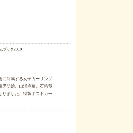
ブック2010
会に所属する女子カーリング
目黒萌絵、山浦麻葉、石崎琴
なりました。特製ポストカー