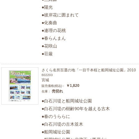
●陽光
●彼岸花に囲まれて
●化奏曲
●連理の花桃
●春らんまん
●花咲山
●荘厳
さくら名所百選の地「一目千本桜と船岡城址公園」2010
602203
宮城
￥1,820
販売価格(税込)：
売切れ
在庫：
●白石川堤と船岡城址公園
●白石川堤の樹齢90年を越える古木
●春のうららに
●白石川堤の古木並木
●船岡城址公園