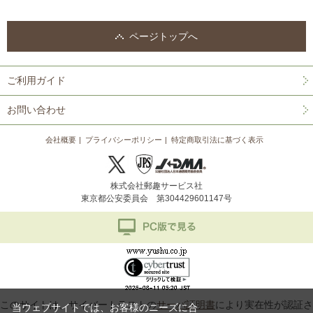
ページトップへ
ご利用ガイド
お問い合わせ
会社概要
プライバシーポリシー
特定商取引法に基づく表示
株式会社郵趣サービス社
東京都公安委員会 第304429601147号
このサイトは、サイバートラストの
サーバ証明書
により実在性が認証さ
当ウェブサイトでは、お客様のニーズに合