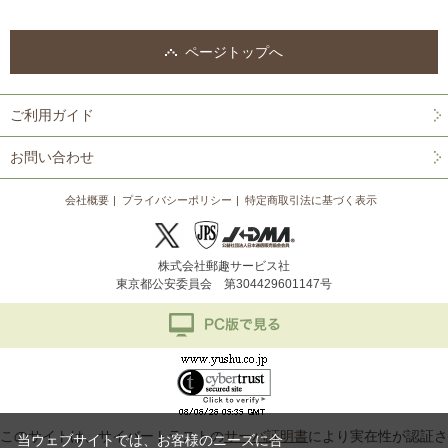
ページトップへ
ご利用ガイド
お問い合わせ
会社概要
プライバシーポリシー
特定商取引法に基づく表示
株式会社郵趣サービス社
東京都公安委員会 第304429601147号
このサイトは、サイバートラストの
サーバ証明書
により実在性が認証さ
当ウェブサイトでは、お客様のニーズに合