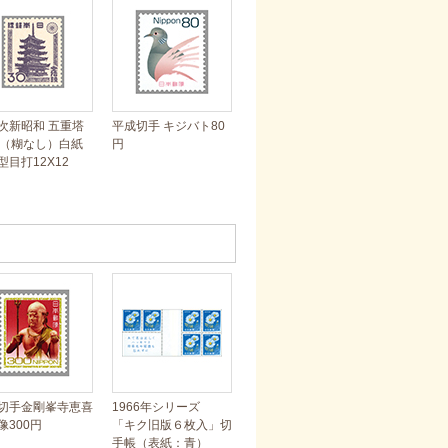
次新昭和 五重塔
平成切手 キジバト80
銭（糊なし）白紙
円
型目打12X12
」
切手金剛峯寺恵喜
1966年シリーズ
像300円
「キク旧版６枚入」切
手帳（表紙：青）