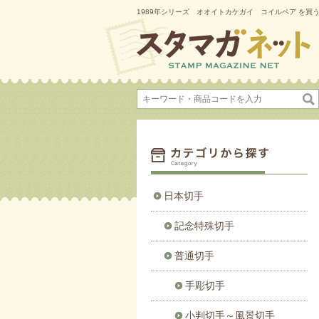
1989年シリーズ オオイトカケガイ コイルペア を買
日本切手
記念特殊切手
普通切手
手彫切手
小判切手～風景切手