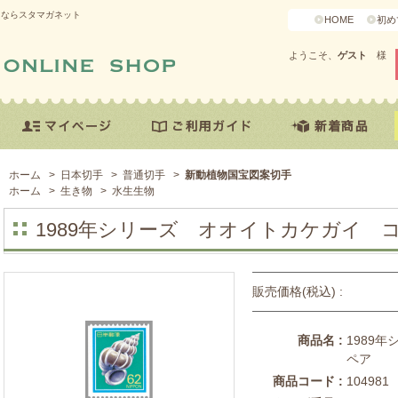
うならスタマガネット
HOME
初め
ようこそ、
ゲスト
様
ホーム
>
日本切手
>
普通切手
>
新動植物国宝図案切手
ホーム
>
生き物
>
水生生物
1989年シリーズ オオイトカケガイ 
販売価格(税込) :
商品名 :
1989
ペア
商品コード :
104981