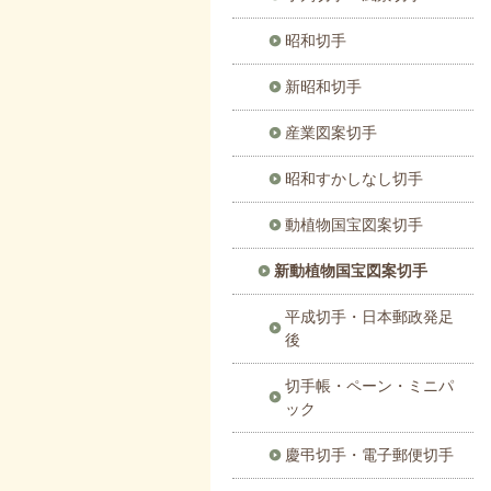
昭和切手
新昭和切手
産業図案切手
昭和すかしなし切手
動植物国宝図案切手
新動植物国宝図案切手
平成切手・日本郵政発足
後
切手帳・ペーン・ミニパ
ック
慶弔切手・電子郵便切手