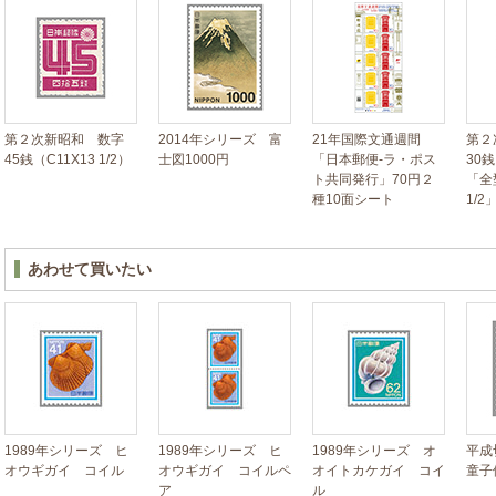
第２次新昭和 数字
2014年シリーズ 富
21年国際文通週間
第２
45銭（C11X13 1/2）
士図1000円
「日本郵便-ラ・ポス
30
ト共同発行」70円２
「全
種10面シート
1/2
あわせて買いたい
1989年シリーズ ヒ
1989年シリーズ ヒ
1989年シリーズ オ
平成
オウギガイ コイル
オウギガイ コイルペ
オイトカケガイ コイ
童子
ア
ル