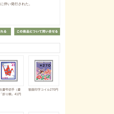
とに伴い発行された。
次慶弔切手（慶
額面印字コイル270円
「折り鶴」41円