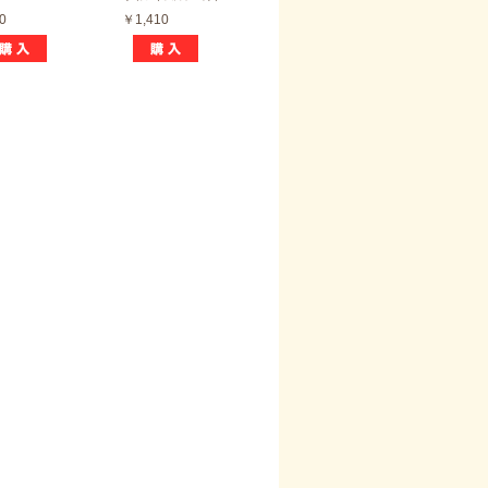
0
￥1,410