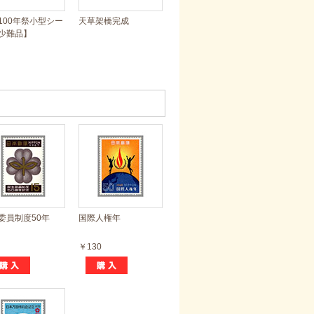
100年祭小型シー
天草架橋完成
少難品】
委員制度50年
国際人権年
￥130