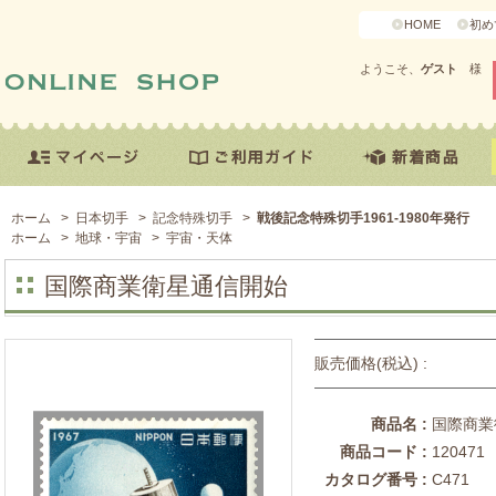
HOME
初め
ようこそ、
ゲスト
様
ホーム
>
日本切手
>
記念特殊切手
>
戦後記念特殊切手1961-1980年発行
ホーム
>
地球・宇宙
>
宇宙・天体
国際商業衛星通信開始
販売価格(税込) :
商品名 :
国際商業
商品コード :
120471
カタログ番号 :
C471