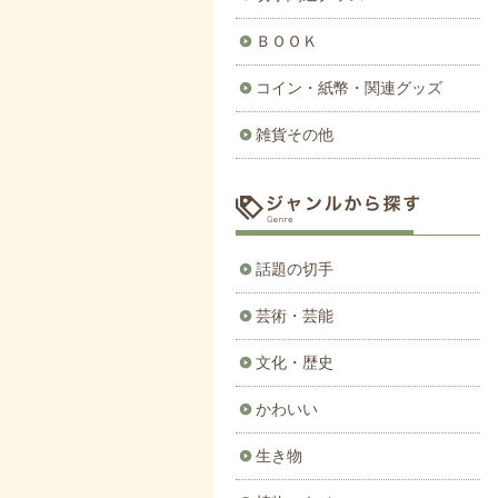
ＢＯＯＫ
コイン・紙幣・関連グッズ
雑貨その他
話題の切手
芸術・芸能
文化・歴史
かわいい
生き物