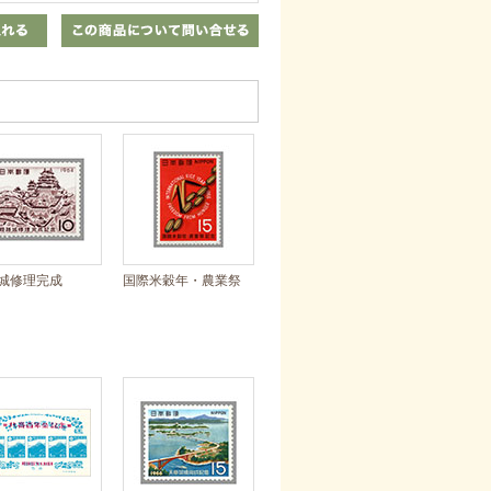
城修理完成
国際米穀年・農業祭