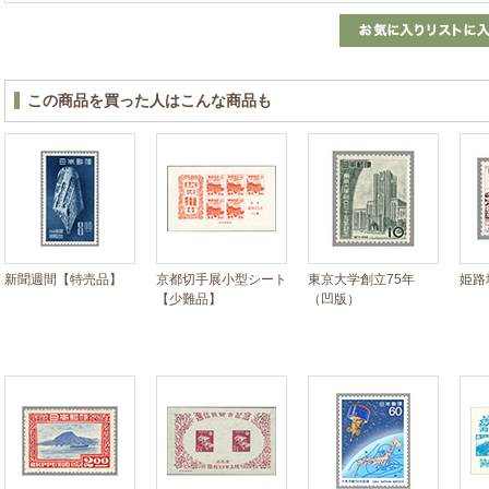
この商品を買った人はこんな商品も
新聞週間【特売品】
京都切手展小型シート
東京大学創立75年
姫路
【少難品】
（凹版）