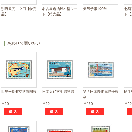
別府観光 ２円【特売
名古屋逓信展小型シー
天気予報100年
北斎
品】
ト【特売品】
ト【
あわせて買いたい
世界一周航空路線開設
日本近代文学館開館
第５回国際港湾協会総
民生
会
￥50
￥50
￥130
￥50