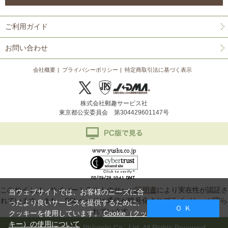
ご利用ガイド
お問い合わせ
会社概要
プライバシーポリシー
特定商取引法に基づく表示
株式会社郵趣サービス社
東京都公安委員会 第304429601147号
このサイトは、サイバートラストの
サーバ証明書
により実在性が認証さ
当ウェブサイトでは、お客様のニーズに合
れています。また、SSLページは通信が暗号化されプライバシーが守ら
ったより良いサービスを提供するために、
Ｏ Ｋ
れています。
クッキーを使用しています。
Cookie（クッ
キー）の使用について
Copyright © Japan Philatelic Co., Ltd. All Rights Reserved.