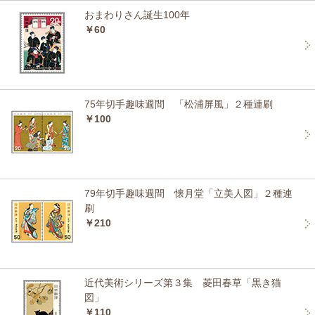
おまわりさん誕生100年
￥60
75年切手趣味週間 「松浦屏風」２種連刷
￥100
79年切手趣味週間 懐月堂「立美人図」２種連
刷
￥210
近代美術シリーズ第３集 菱田春草「黒き猫
図」
￥110