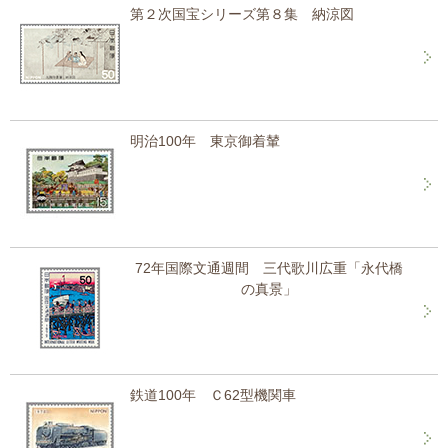
第２次国宝シリーズ第８集 納涼図
明治100年 東京御着輦
72年国際文通週間 三代歌川広重「永代橋
の真景」
鉄道100年 Ｃ62型機関車