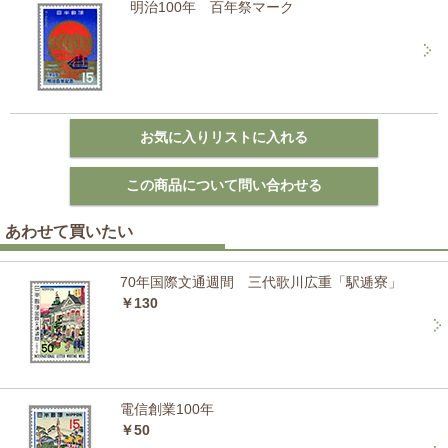
明治100年 百年祭マーク
あわせて買いたい
70年国際文通週間 三代歌川広重「駅逓寮」
￥130
電信創業100年
￥50