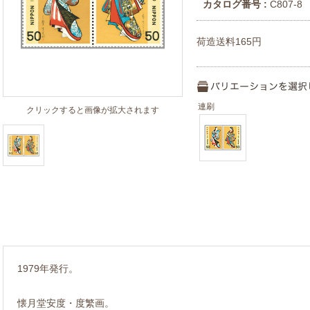
カタログ番号 :
C807-8
荷造送料165円
連刷
クリックすると画像が拡大されます
1979年発行。
懐月堂安度・度繁画。