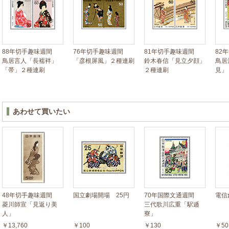
88年切手趣味週間
76年切手趣味週間
81年切手趣味週間
82
鳥居言人「長襦袢」
「彦根屏風」２種連刷
鈴木春信「見立夕顔」
鳥居
「帯」２種連刷
２種連刷
見」
あわせて買いたい
48年切手趣味週間
国立劇場開場 25円
70年国際文通週間
電信
菱川師宣「見返り美
三代歌川広重「駅逓
人」
寮」
￥13,760
￥100
￥130
￥50