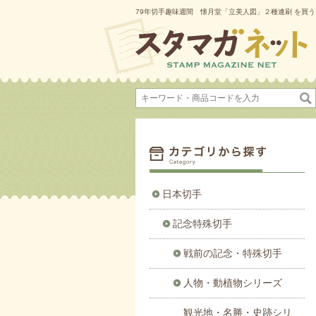
79年切手趣味週間 懐月堂「立美人図」２種連刷 を買
日本切手
記念特殊切手
戦前の記念・特殊切手
人物・動植物シリーズ
観光地・名勝・史跡シリ