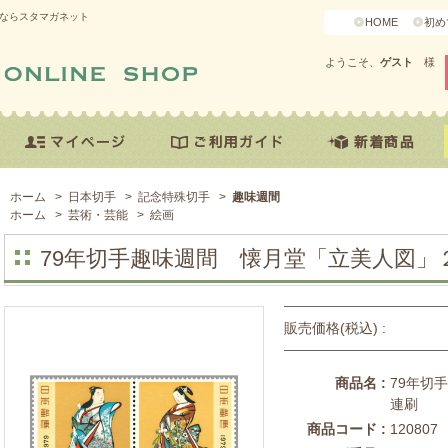
うならスタマガネット
HOME
初め
ようこそ、
ゲスト
様
ホーム
>
日本切手
>
記念特殊切手
>
趣味週間
ホーム
>
芸術・芸能
>
絵画
79年切手趣味週間 懐月堂「立美人図」
販売価格(税込) :
商品名 :
79年切
連刷
商品コード :
120807