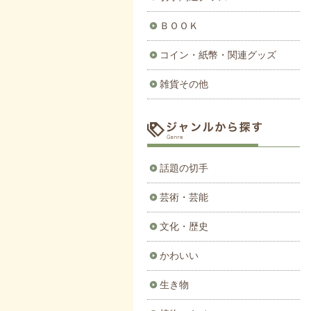
ＢＯＯＫ
コイン・紙幣・関連グッズ
雑貨その他
話題の切手
芸術・芸能
文化・歴史
かわいい
生き物