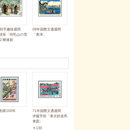
年切手趣味週間
09年国際文通週間
清長「待乳山の雪
「奥津」
２種連刷
創業100年
71年国際文通週間
伊藤芳邨「東京鉄道馬
車図」
￥130