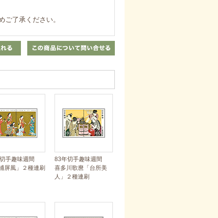
めご了承ください。
年切手趣味週間
83年切手趣味週間
浦屏風」２種連刷
喜多川歌麿「台所美
人」２種連刷