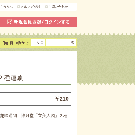
ての方へ
メルマガ登録
お問い合わせ
0点
\0
２種連刷
￥210
手趣味週間 懐月堂「立美人図」２種