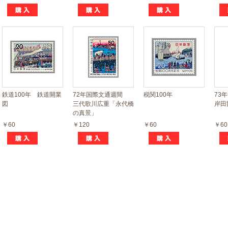
鉄道100年 鉄道開業
72年国際文通週間
税関100年
73
図
三代歌川広重「永代橋
岸田
の真景」
￥60
￥120
￥60
￥60