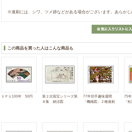
※連刷には、シワ、ツメ跡などがある場合がございます。あらかじ
この商品を買った人はこんな商品も
ＵＰＵ100年 50円
第２次国宝シリーズ第
77年切手趣味週間
75
８集 納涼図
「機織図」２種連刷
「松