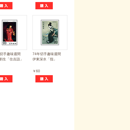
年切手趣味週間
74年切手趣味週間
劉生「住吉詣」
伊東深水「指」
￥60