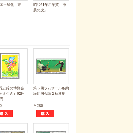
年国土緑化「東
昭和61年用年賀「神
農の虎」
花と緑の博覧会
第５回ラムサール条約
附金付き）62円
締約国会議２種連刷
0円
0
￥280