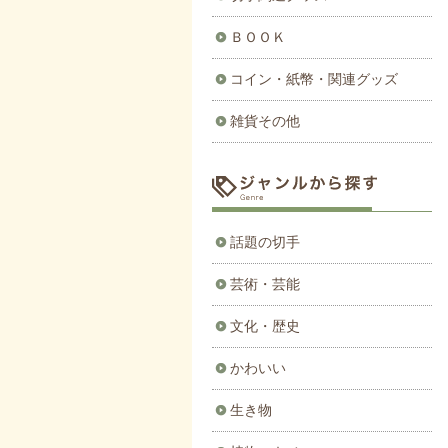
ＢＯＯＫ
コイン・紙幣・関連グッズ
雑貨その他
話題の切手
芸術・芸能
文化・歴史
かわいい
生き物