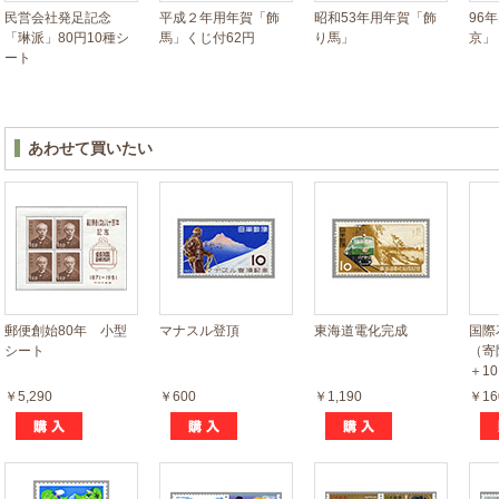
民営会社発足記念
平成２年用年賀「飾
昭和53年用年賀「飾
96
「琳派」80円10種シ
馬」くじ付62円
り馬」
京」
ート
あわせて買いたい
郵便創始80年 小型
マナスル登頂
東海道電化完成
国際
シート
（寄
＋1
￥5,290
￥600
￥1,190
￥16