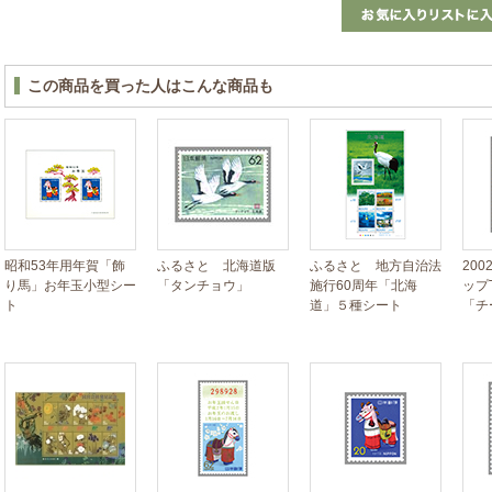
この商品を買った人はこんな商品も
昭和53年用年賀「飾
ふるさと 北海道版
ふるさと 地方自治法
200
り馬」お年玉小型シー
「タンチョウ」
施行60周年「北海
ップ
ト
道」５種シート
「チ