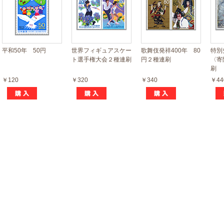
平和50年 50円
世界フィギュアスケー
歌舞伎発祥400年 80
特別
ト選手権大会２種連刷
円２種連刷
〈寄
刷
￥120
￥320
￥340
￥44