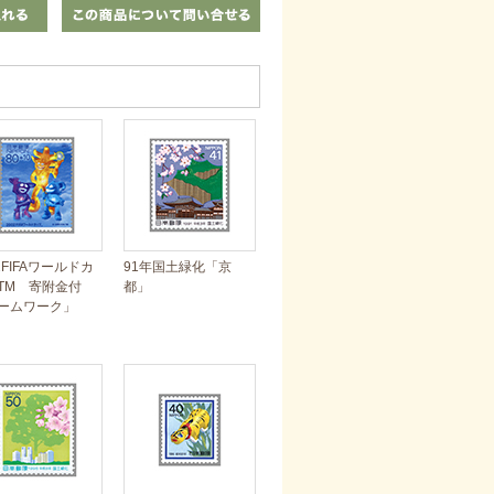
2FIFAワールドカ
91年国土緑化「京
TM 寄附金付
都」
ームワーク」