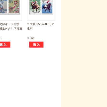
史跡キトラ古墳
中央競馬50年 80円 2
附金付き〉２種連
連刷
0
￥360