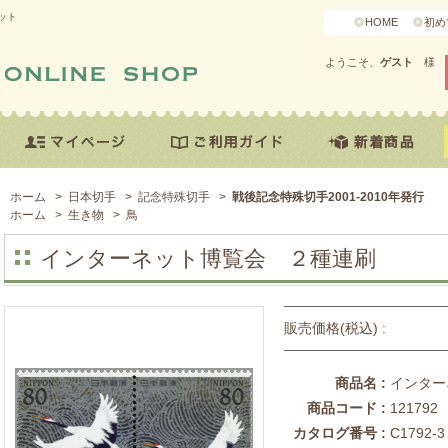
ット
HOME
初め
ようこそ、
ゲスト
様
ホーム
>
日本切手
>
記念特殊切手
>
戦後記念特殊切手2001-2010年発行
ホーム
>
生き物
>
鳥
インターネット博覧会 ２種連刷
販売価格(税込) :
商品名 :
インター
商品コード :
121792
カタログ番号 :
C1792-3