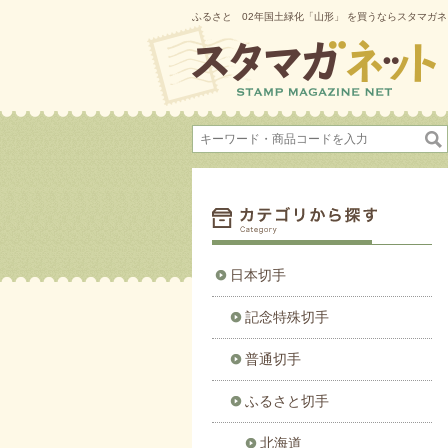
ふるさと 02年国土緑化「山形」 を買うならスタマガ
日本切手
記念特殊切手
普通切手
ふるさと切手
北海道