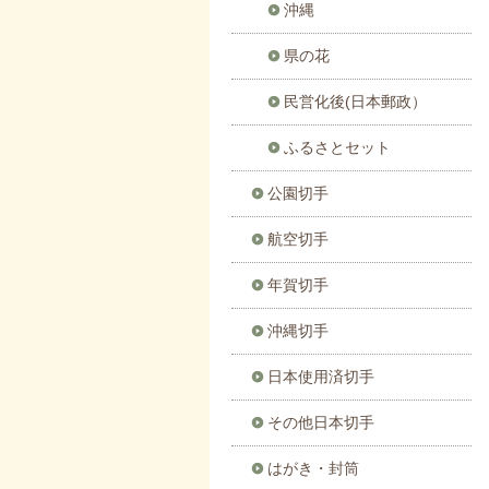
沖縄
県の花
民営化後(日本郵政）
ふるさとセット
公園切手
航空切手
年賀切手
沖縄切手
日本使用済切手
その他日本切手
はがき・封筒