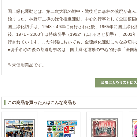
国土緑化運動とは、第二次大戦の戦中・戦後期に森林の荒廃が進み
始まった、林野庁主導の緑化推進運動。中心的行事として全国植樹
国土緑化切手は、1948～49年に発行された後、1965年に国土緑
後、1971～2000年は特殊切手（1992年はふるさと切手）、20
行されています。また沖縄においても、全琉緑化運動にちなみ切手
●切手名称の後の都道府県名は、国土緑化運動の中心的行事「全国
※未使用美品です。
この商品を買った人はこんな商品も