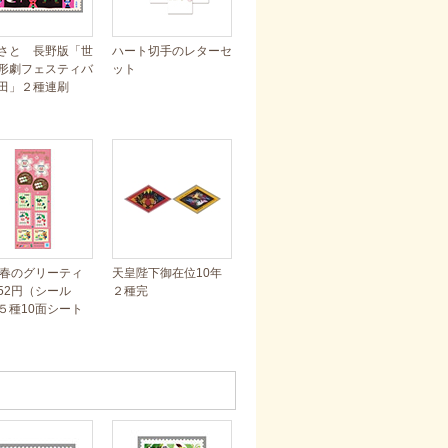
さと 長野版「世
ハート切手のレターセ
形劇フェスティバ
ット
田」２種連刷
年春のグリーティ
天皇陛下御在位10年
52円（シール
２種完
５種10面シート