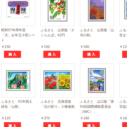
昭和57年用年賀
ふるさと 山形版「さ
ふるさと 山形版「山
ふる
「犬」お年玉小型シー
くらんぼ」62円
寺の秋」
笠ま
ト
￥230
￥150
￥180
￥12
ふるさと 01年国土
ふるさと 北海道版
ふるさと 山口版「第
ふる
緑化「山梨」
「北の彩り」２種連刷
54回国際捕鯨委員会
宮盆
（IWC）」
￥120
￥370
￥180
￥18