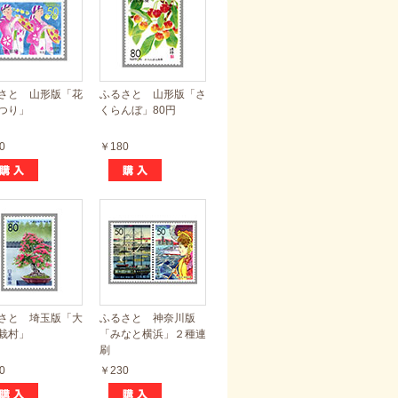
さと 山形版「花
ふるさと 山形版「さ
つり」
くらんぼ」80円
0
￥180
さと 埼玉版「大
ふるさと 神奈川版
栽村」
「みなと横浜」２種連
刷
0
￥230