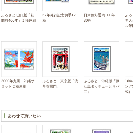
ふるさと 山口版「萩
67年発行記念切手12
日米修好通商100年
ふる
開府400年」２種連刷
種
30円
界人
ル飯
2000年九州・沖縄サ
ふるさと 東京版「浅
ふるさと 沖縄版「伊
16
ミット２種連刷
草寺雷門」
江島タッチューとサバ
ング
二」
式）
あわせて買いたい