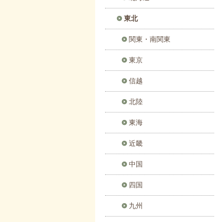
東北
関東・南関東
東京
信越
北陸
東海
近畿
中国
四国
九州