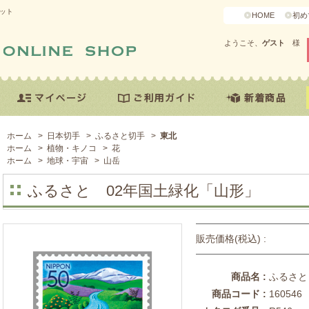
ネット
HOME
初め
ようこそ、
ゲスト
様
ホーム
>
日本切手
>
ふるさと切手
>
東北
ホーム
>
植物・キノコ
>
花
ホーム
>
地球・宇宙
>
山岳
ふるさと 02年国土緑化「山形」
販売価格(税込) :
商品名 :
ふるさと
商品コード :
160546