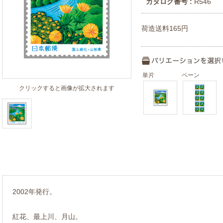
カタログ番号 :
R546
荷造送料165円
単片
ペーン
クリックすると画像が拡大されます
2002年発行。
紅花、最上川、月山。