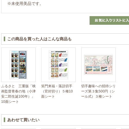
※未使用美品です。
この商品を買った人はこんな商品も
ふるさと 三重版「映
笑門来福・落語切手
切手趣味への招待シリ
画監督青春の地（小津
（官封切り）５種10
ーズ第３集500円（シ
安二郎生誕100年）」
面シート
ール式）３種シート
10面シート
あわせて買いたい