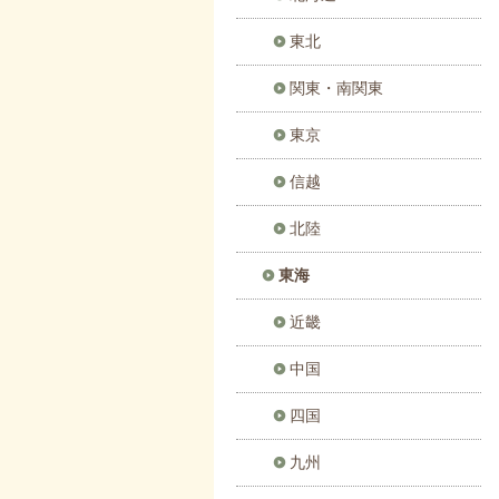
東北
関東・南関東
東京
信越
北陸
東海
近畿
中国
四国
九州