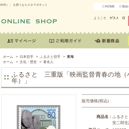
00年）」 を買うならスタマガネット
HOME
初め
ようこそ、
ゲスト
様
ホーム
>
日本切手
>
ふるさと切手
>
東海
ホーム
>
文化・歴史
>
著名人
ふるさと 三重版「映画監督青春の地（小
年）」
販売価格(税込) :
商品名 :
ふるさと
安二郎生