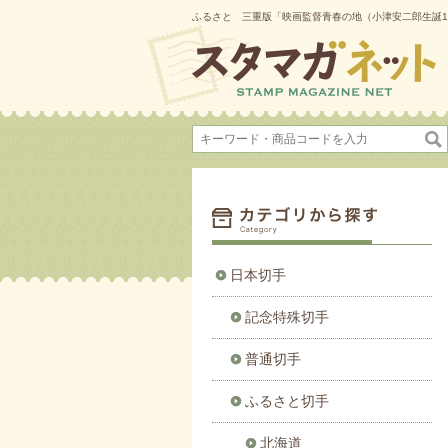
ふるさと 三重版「映画監督青春の地（小津安二郎生誕1
日本切手
記念特殊切手
普通切手
ふるさと切手
北海道