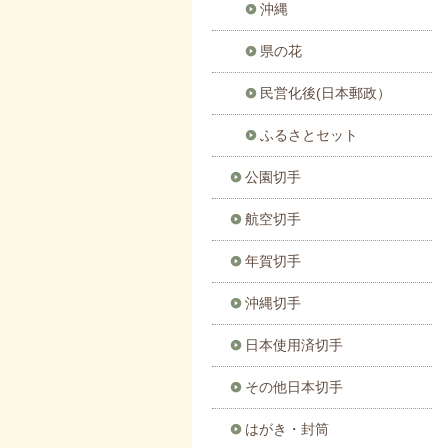
沖縄
県の花
民営化後(日本郵政）
ふるさとセット
公園切手
航空切手
年賀切手
沖縄切手
日本使用済切手
その他日本切手
はがき・封筒