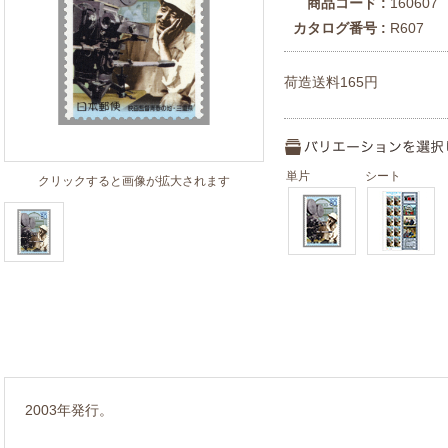
商品コード :
160607
カタログ番号 :
R607
荷造送料165円
単片
シート
クリックすると画像が拡大されます
2003年発行。