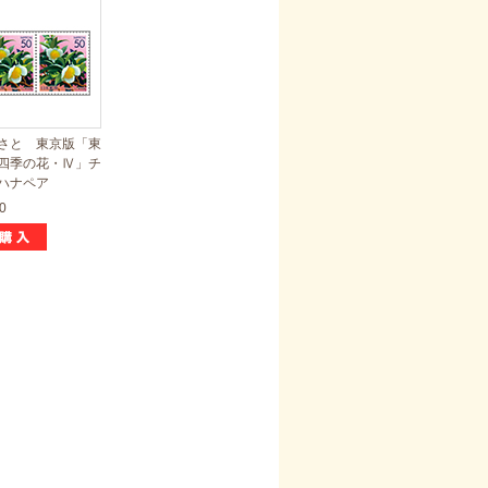
さと 東京版「東
四季の花・Ⅳ」チ
ハナペア
0