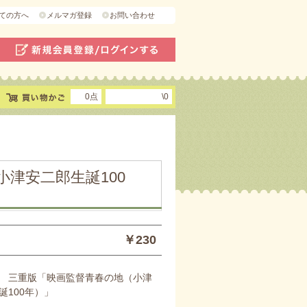
ての方へ
メルマガ登録
お問い合わせ
0点
\0
津安二郎生誕100
￥230
 三重版「映画監督青春の地（小津
誕100年）」