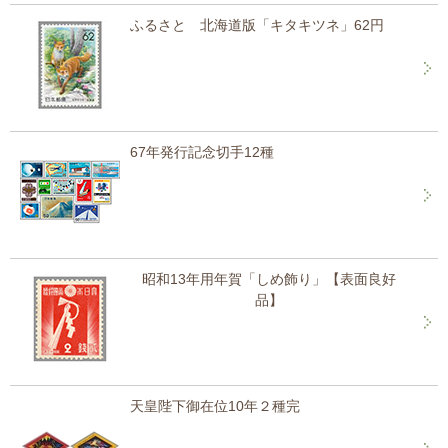
ふるさと 北海道版「キタキツネ」62円
67年発行記念切手12種
昭和13年用年賀「しめ飾り」【表面良好
品】
天皇陛下御在位10年２種完